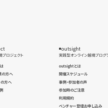
ect
outsight
境プロジェクト
実践型オンライン​越境プログ
とは
outsightとは
業の方へ
開催スケジュール
ーの方へ
事例・参加者の声
例
参加時のご注意
利用規約
ベンチャー登壇お申し込み