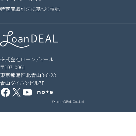
特定商取引法に基づく表記
株式会社ローンディール
〒107-0061
東京都港区北青山3-6-23
青山ダイハンビル7F
Facebook
X
YouTube
Share Icon
© LoanDEAL Co.,Ltd