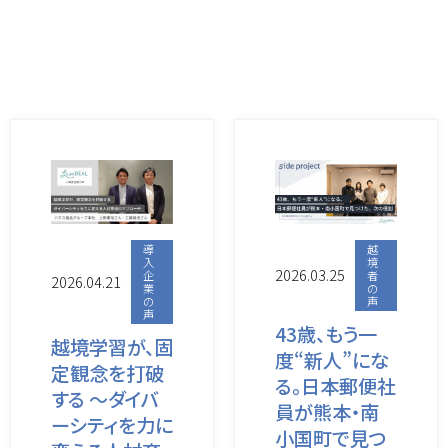
導
越
入
境
2026.03.25
企
者
2026.04.21
業
の
の
声
声
43歳、もう一
越境学習が、固
度“新人”にな
定観念を打破
る。日本郵便社
する 〜ダイバ
員が熊本・南
ーシティを力に
小国町で見つ