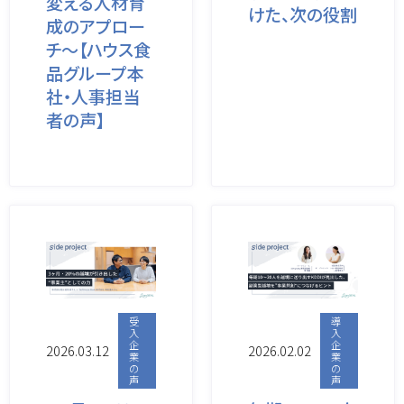
変える人材育
けた、次の役割
成のアプロー
チ〜【ハウス食
品グループ本
社・人事担当
者の声】
受
導
入
入
企
企
2026.03.12
2026.02.02
業
業
の
の
声
声