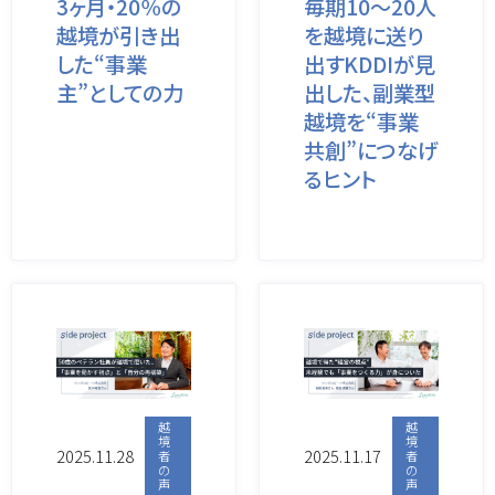
3ヶ月・20％の
毎期10～20人
越境が引き出
を越境に送り
した“事業
出すKDDIが見
主”としての力
出した、副業型
越境を“事業
共創”につなげ
るヒント
越
越
境
境
2025.11.28
2025.11.17
者
者
の
の
声
声