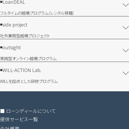
LoanDEAL
フルタイムの越境プログラム​（レンタル移籍）
side project
社外兼務型​越境プロジェクト
outsight
実践型オンライン​越境プログラム
WILL-ACTION Lab.
WILLを​起点とした​研修プログラム
■ ローンディールに​ついて
提供サービス一覧
会社概要