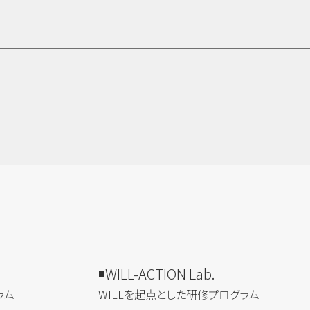
WILL-ACTION Lab.
ラム
WILLを​起点とした​研修プログラム