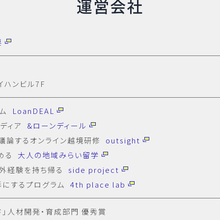
運営会社
要
イハンビル7F
ーム
LoanDEAL
メディア
&ローンディール
議論するオンライン越境研修
outsight
める
大人の地域みらい留学
社外経験を持ち帰る
side project
形にするプログラム
4th place lab
ド」人材開発・育成部門 優秀賞