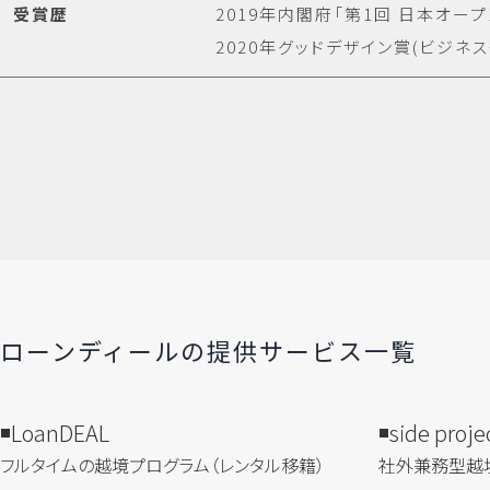
受賞歴
2019年内閣府「第1回 日本オ
2020年グッドデザイン賞(ビジネ
ローンディールの​提供サービス一覧
LoanDEAL
side proje
フルタイムの越境プログラム​（レンタル移籍）
社外兼務型​越