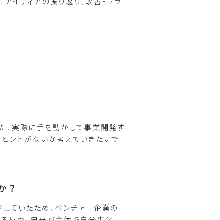
たアイディアの振り返り、改善・ブラ
た、実際に手を動かして事業開発す
るヒントがないか考えていきたいで
か？
ジしていたため、ベンチャー企業の
じる反面、自分が主体で自分事化し