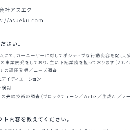
会社アスエク
s://asueku.com
ください。
ームにて、カーユーザーに対してポジティブな行動変容を促し、
の事業開発をしており、主に下記業務を担っております（2024
チでの課題発掘／ニーズ調査
たアイディエーション
ン検討
の先端技術の調査（ブロックチェーン／Web3／生成AI／ノ
ロジェクト内容を教えてください。