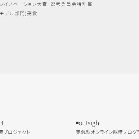
ープンイノベーション大賞」選考委員会特別賞
スモデル部門)受賞
ct
outsight
境プロジェクト
実践型オンライン​越境プログ