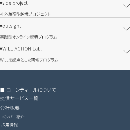
side project
社外兼務型​越境プロジェクト
outsight
実践型オンライン​越境プログラム
WILL-ACTION Lab.
WILLを​起点とした​研修プログラム
■ ローンディールに​ついて
提供サービス一覧
会社概要
メンバー紹介
採用情報