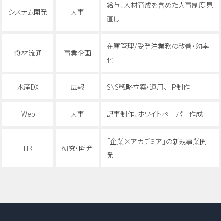
給与、人材育成を含めた人事制度見
システム開発
人事
直し
在庫管理/受発注業務の改善・効率
食材流通
事業企画
化
水産DX
広報
SNS戦略立案・運用、HP制作
Web
人事
記事制作、ホワイトペーパー作成
「企業×アカデミア」の新規事業開
HR
研究・開発
発