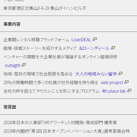
東京都港区北青山3-6-23 青山ダイハンビル7F
事業内容
企業間レンタル移籍プラットフォーム
LoanDEAL
越境・挑戦ストーリーを紹介するメディア
&ローンディール
ベンチャーの課題を大企業社員が議論するオンライン越境研修
outsight
地域・高校の現場で社会感度を高める
大人の地域みらい留学
20%の稼働時間で多くの社員が社外経験を持ち帰る
side project
会社の枠を超えてやりたいことを形にするプログラム
4th place lab
受賞歴
2016年日本の人事部「HRアワード」人材開発・育成部門 優秀賞
2019年内閣府「第1回 日本オープンイノベーション大賞」選考委員会特