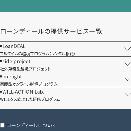
ローンディールの​提供サービス一覧
LoanDEAL
フルタイムの越境プログラム​（レンタル移籍）
side project
社外兼務型​越境プロジェクト
outsight
実践型オンライン​越境プログラム
WILL-ACTION Lab.
WILLを​起点とした​研修プログラム
■ ローンディールに​ついて