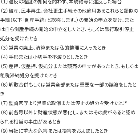
（１）違反の程度の如何を問わず、本規約等に違反した場合
（２）破産、民事再生、会社更生手続その他適用あるこれらと類似の
手続（以下「倒産手続」と総称します。）の開始の申立を受け、また
は自ら倒産手続の開始の申立をしたとき、もしくは銀行取引停止
処分を受けたとき
（３）営業の廃止、清算または私的整理に入ったとき
（４）手形または小切手を不渡りとしたとき
（５）差押、仮差押、仮処分または競売の申立があったとき、もしくは
租税滞納処分を受けたとき
（６）解散合併もしくは営業全部または重要な一部の譲渡をしたと
き
（７）監督官庁より営業の取消または停止の処分を受けたとき
（８）前各号以外に財産状態が悪化し、またはその虞があると認め
られる相当の事由があるとき
（９）当社に重大な危害または損害をおよぼしたとき