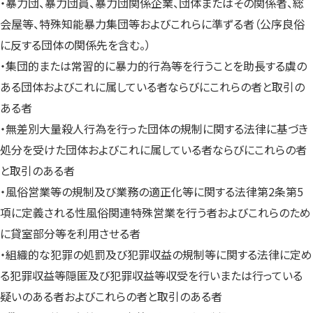
・暴力団、暴力団員、暴力団関係企業、団体またはその関係者、総
会屋等、特殊知能暴力集団等およびこれらに準ずる者（公序良俗
に反する団体の関係先を含む。）
・集団的または常習的に暴力的行為等を行うことを助長する虞の
ある団体およびこれに属している者ならびにこれらの者と取引の
ある者
・無差別大量殺人行為を行った団体の規制に関する法律に基づき
処分を受けた団体およびこれに属している者ならびにこれらの者
と取引のある者
・風俗営業等の規制及び業務の適正化等に関する法律第2条第5
項に定義される性風俗関連特殊営業を行う者およびこれらのため
に貸室部分等を利用させる者
・組織的な犯罪の処罰及び犯罪収益の規制等に関する法律に定め
る犯罪収益等隠匿及び犯罪収益等収受を行いまたは行っている
疑いのある者およびこれらの者と取引のある者