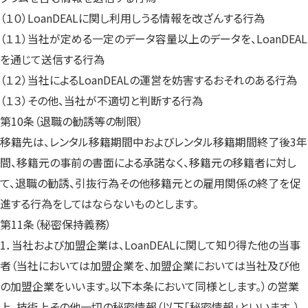
（１０）LoanDEALに関し利用しうる情報を改ざんする行為
（１１）当社が定める一定のデータ容量以上のデータを、LoanDEAL
を通じて送信する行為
（１２）当社によるLoanDEALの運営を妨害するおそれのある行為
（１３）その他、当社が不適切と判断する行為
第10条（退職の勧誘等の制限）
移籍先は、レンタル移籍期間中およびレンタル移籍期間終了後3年
間、移籍元の事前の書面による承諾なく、移籍元の移籍者に対し
て、退職の勧誘、引抜行為その他移籍元との雇用関係の終了を促
進する行為をしてはならないものとします。
第11条（秘密保持義務）
1．当社および加盟企業は、LoanDEALに関して知り得た他の当事
者（当社においては加盟企業を、加盟企業においては当社及び他
の加盟企業をいいます。以下本条において同様とします。）の営業
上、技術上その他一切の秘密情報（以下「秘密情報」といいます。）