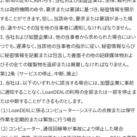
2．前項の定めに拘わらず、当社および加盟企業は、法律、裁判所ま
たは政府機関の命令、要求または要請に基づき、秘密情報を開示
することができます。但し、当該命令、要求または要請があった場
合、速やかにその旨を他の当事者に通知しなければなりません。
3．当社および加盟企業は、他の当事者から求められた場合にはい
つでも、遅滞なく、当該他の当事者の指示に従い、秘密情報ならび
に秘密情報を記載または包含した書面その他の記録媒体物およ
びその全ての複製物を返却または廃棄しなければなりません。
第12条 （サービスの停止、中断、廃止）
1．当社は、以下のいずれかに該当する場合には、加盟企業に事前
に通知することなく、LoanDEALの利用の全部または一部を停止ま
たは中断することができるものとします。
（１）LoanDEALに係るコンピューター・システムの点検または保守
作業を定期的または緊急に行う場合
（２）コンピューター、通信回線等が事故により停止した場合