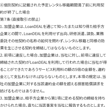
④個別契約に記載された予定レンタル移籍期間満了前に利用契
約が終了した場合
第７条（直接取引の禁止）
1．加盟企業は、LoanDEALを通じて知ったまたは知り得た相手方
企業との間で、LoanDEALを利用せず出向、研修派遣、請負、業務
委託その他契約の名称の如何を問わず、レンタル移籍と同様の効
果を生じさせる契約を締結してはならないものとします。
2．前項に違反した場合、加盟企業は、当社に対し、前項に違反して
締結された契約がLoanDEALを利用して行われた場合に当社が得
ることができたであろうサービス利用料の額の5倍の金額を、違約
金として支払わなければならないものとします。本項の規定は、当
社の加盟企業に対する当該違約金の額を超える損害賠償請求を
妨げるものではありません。
3．加盟企業は、相手方企業から第1項に定める契約の締結を持ち
かけられた場合、直ちに当該事実を当社に報告するものとします。