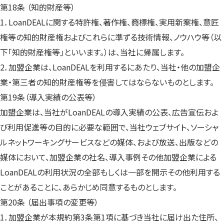
第18条 （知的財産等）
1．LoanDEALに関する特許権、著作権、商標権、実用新案権、意匠
権等の知的財産権およびこれらに準ずる技術情報、ノウハウ等（以
下｢知的財産権等｣といいます。）は、当社に帰属します。
2．加盟企業は、LoanDEALを利用するにあたり、当社・他の加盟企
業・第三者の知的財産権等を侵害してはならないものとします。
第19条（導入実績の公表等）
加盟企業は、当社がLoanDEALの導入実績の公表、広告宣伝およ
び利用促進等の目的に必要な範囲で、当社ウェブサイト、ソーシャ
ルネットワーキングサービスなどの媒体、および放送、出版などの
媒体において、加盟企業の社名、導入事例その他加盟企業による
LoanDEALの利用状況の全部もしくは一部を開示その他利用する
ことがあることに、あらかじめ同意するものとします。
第20条 （届出事項の変更等）
1．加盟企業が本規約第3条第1項に基づき当社に届け出た住所、