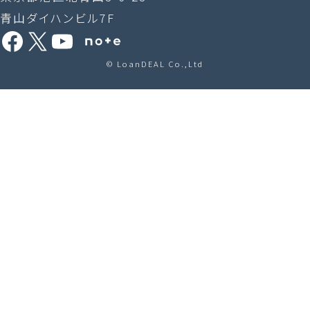
青山ダイハンビル7F
Facebook
X
YouTube
Share Icon
© LoanDEAL Co.,Ltd