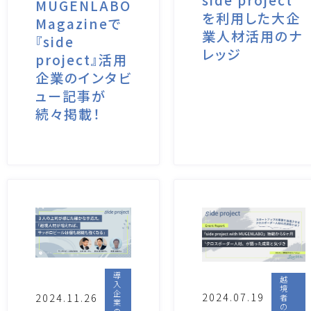
side project
MUGENLABO
を利用した大企
Magazineで
業人材活用のナ
『side
レッジ
project』活用
企業のインタビ
ュー記事が
続々掲載！
導
越
入
境
企
2024.07.19
2024.11.26
者
業
の
の