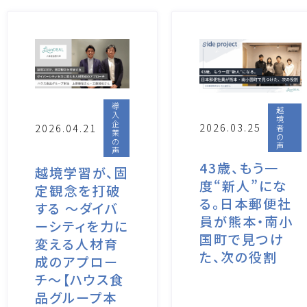
導
越
入
境
企
2026.03.25
2026.04.21
者
業
の
の
声
声
43歳、もう一
越境学習が、固
度“新人”にな
定観念を打破
る。日本郵便社
する 〜ダイバ
員が熊本・南小
ーシティを力に
国町で見つけ
変える人材育
た、次の役割
成のアプロー
チ〜【ハウス食
品グループ本