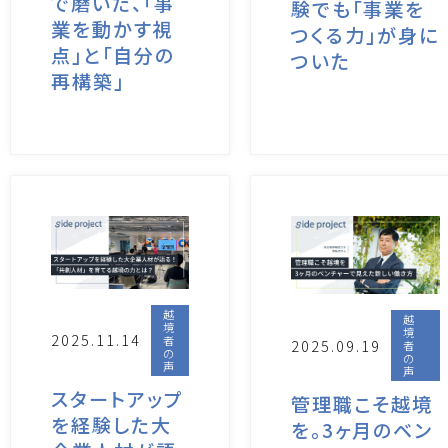
で磨いた、「事
験でも「事業を
業を動かす視
つくる力」が身に
点」と「自分の
ついた
再構築」
越
越
境
境
2025.11.14
者
2025.09.19
者
の
の
声
声
スタートアップ
管理職こそ越境
を経験した大
を。3ヶ月のベン