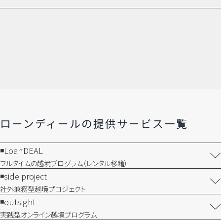
ローンディールの​提供サービス一覧
LoanDEAL
フルタイムの越境プログラム​（レンタル移籍）
side project
社外兼務型​越境プロジェクト
outsight
実践型オンライン​越境プログラム