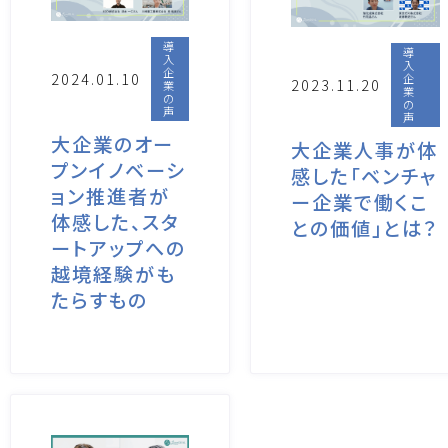
導
導
入
入
企
2024.01.10
企
2023.11.20
業
業
の
の
声
声
大企業のオー
大企業人事が体
プンイノベーシ
感した「ベンチャ
ョン推進者が
ー企業で働くこ
体感した、スタ
との価値」とは？
ートアップへの
越境経験がも
たらすもの