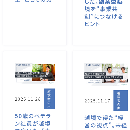
した、副業型越
境を“事業共
創”につなげる
ヒント
越
越
境
境
2025.11.28
者
2025.11.17
者
の
の
声
声
50歳のベテラ
越境で得た“経
ン社員が越境
営の視点”。未経