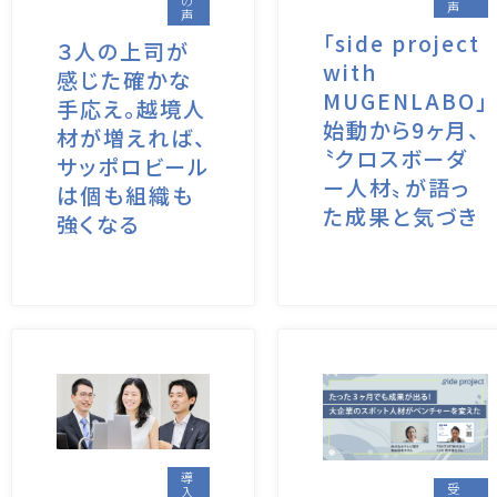
声
声
「side project
３人の上司が
with
感じた確かな
MUGENLABO」
手応え。越境人
始動から9ヶ月、
材が増えれば、
〝クロスボーダ
サッポロビール
ー人材〟が語っ
は個も組織も
た成果と気づき
強くなる
導
受
入