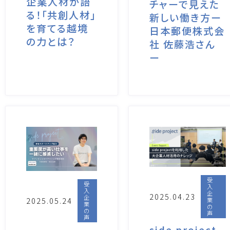
企業人材が語
チャーで見えた
る！「共創人材」
新しい働き方ー
を育てる越境
日本郵便株式会
の力とは？
社 佐藤浩さん
ー
受
受
入
入
企
2025.04.23
企
2025.05.24
業
業
の
の
声
声