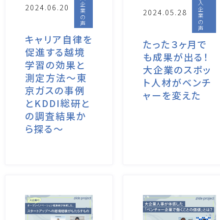
入
企
2024.06.20
企
業
2024.05.28
業
の
の
声
声
キャリア自律を
たった３ヶ月で
促進する越境
も成果が出る！
学習の効果と
大企業のスポッ
測定方法～東
ト人材がベンチ
京ガスの事例
ャーを変えた
とKDDI総研と
の調査結果か
ら探る～