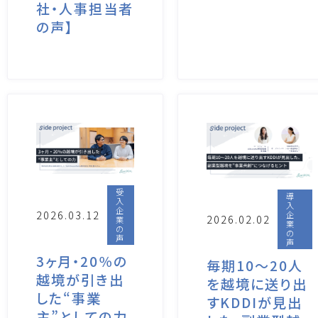
社・人事担当者
の声】
受
導
入
入
企
2026.03.12
企
2026.02.02
業
業
の
の
声
声
3ヶ月・20％の
毎期10～20人
越境が引き出
を越境に送り出
した“事業
すKDDIが見出
主”としての力