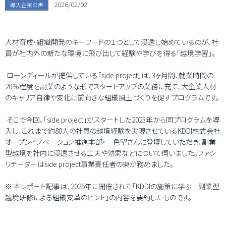
2026/02/02
導入企業の声
人材育成・組織開発のキーワードの１つとして浸透し始めているのが、社
員が社内外の新たな環境に飛び出して経験や学びを得る「越境学習」。
ローンディールが提供している
「side project」
は、3ヶ月間、就業時間の
20％程度を副業のような形でスタートアップの業務に充て、大企業人材
のキャリア自律や変化に前向きな組織風土づくりを促すプログラムです。
そこで今回、「side project」がスタートした2023年から同プログラムを導
入し、これまで約80人の社員の越境経験を実現させているKDDI株式会社
オープンイノベーション推進本部・一色望さんに登壇していただき、副業
型越境を社内に浸透させる工夫や効果などについて伺いました。ファシ
リテーターはside project事業責任者の東が務めました。
※ 本レポート記事は、2025年に開催された
「KDDIの施策に学ぶ｜副業型
越境研修による組織変革のヒント」
の内容を要約したものです。