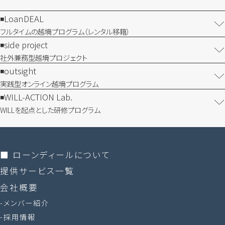
LoanDEAL
フルタイムの越境プログラム​（レンタル移籍）
side project
社外兼務型​越境プロジェクト
outsight
実践型オンライン​越境プログラム
WILL-ACTION Lab.
WILLを​起点とした​研修プログラム
■ ローンディールに​ついて
提供サービス一覧
会社概要
メンバー紹介
採用情報