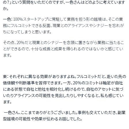
の？」という質問をいただくのですが、一色さんはどのように考えています
か。
一色：
100％スタートアップに常駐して業務を担う形の越境は、そこの業
務にフルコミットできる反面、現業とのアライアンスやシナジーを忘れが
ちになってしまうと思います。
その点、20％だと現業とのシナジーを念頭に置きながら業務に当たるこ
とができるので、十分な成長と成果を得られるのではないかと感じてい
ます。
東：それぞれに異なる効果がありますよね。フルコミットだと、赴いた先の
価値観や判断基準を習得できます。一方、20％のコミットは軸足が自社
にある状態で自社と他社を相対化し続けるので、自社のアセットに気づ
いたりアライアンスの可能性を見出したりしやすくなると、私も感じてい
ます。
一色さん、ここまでありがとうございました。事例も交えていただき、副業
型越境の可能性や効果が伝わるお話しでした。