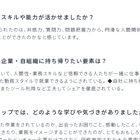
なスキルや能力が活かせましたか？
走り抜けられたのは、共感力、質問力、問題把握力から、円滑な人間
とができたのかなと感じています。
属企業・自組織に持ち帰りたい要素は？
おいて、人間性・業務スキルなど信頼できる人たちが一緒に仕事を
た勤務スタイルで就業できるようにされている。 ◆自社に持ち
、またツール利用など工夫してシェアを徹底されている。
ョップでは、どのような学びや気づきがありました
った作業をされているのか、出会ったお困りごと、感動したこと
きたり、業務をイメージすることができたのが、とてもおもしろく
入れくださったベンチャー企業だけではなく、研修参加された大企