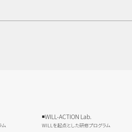
WILL-ACTION Lab.
ラム
WILLを​起点とした​研修プログラム