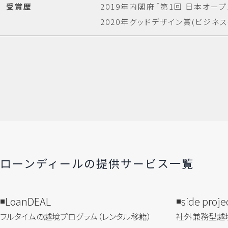
受賞歴
2019年内閣府「第1回 日本オ
2020年グッドデザイン賞(ビジネ
ローンディールの​提供サービス一覧
LoanDEAL
side proje
フルタイムの越境プログラム​（レンタル移籍）
社外兼務型​越