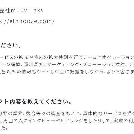
社muuv links
s://gthnooze.com/
ください。
ービスの拡充や将来の拡大検討を行うチームでオペレーション
ション構築、運用周知、マーケティング・プロモーション検討、
担当以外の情報もシェアし相互に把握をしながら、よりお客さ
ロジェクト内容を教えてください。
分野の業界、競合等々の調査をもとに、具体的なサービスを描く
、周囲の人にインタビューやヒアリングをしたりして、実際の
た。