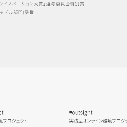
ープンイノベーション大賞」選考委員会特別賞
スモデル部門)受賞
ct
outsight
境プロジェクト
実践型オンライン​越境プログ