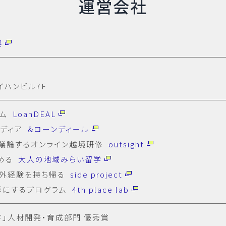
運営会社
要
イハンビル7F
ーム
LoanDEAL
メディア
&ローンディール
議論するオンライン越境研修
outsight
める
大人の地域みらい留学
社外経験を持ち帰る
side project
形にするプログラム
4th place lab
ド」人材開発・育成部門 優秀賞