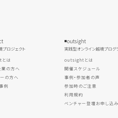
ct
outsight
境プロジェクト
実践型オンライン​越境プログ
ectとは
outsightとは
企業の方へ
開催スケジュール
ャーの方へ
事例・参加者の声
事例
参加時のご注意
利用規約
ベンチャー登壇お申し込