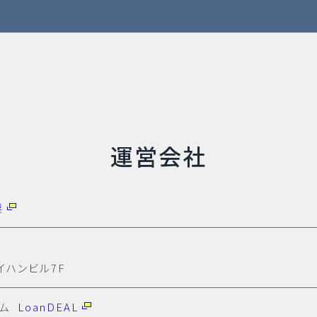
運営会社
要
イハンビル7F
ーム
LoanDEAL