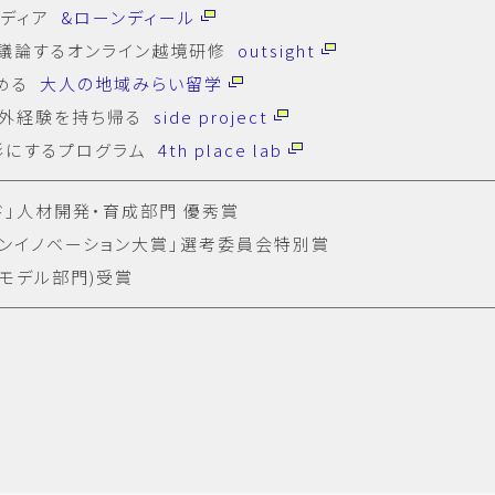
メディア
&ローンディール
議論するオンライン越境研修
outsight
める
大人の地域みらい留学
社外経験を持ち帰る
side project
形にするプログラム
4th place lab
ド」人材開発・育成部門 優秀賞
ープンイノベーション大賞」選考委員会特別賞
スモデル部門)受賞