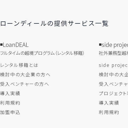
ローンディールの​提供サービス一覧
LoanDEAL
side proje
フルタイムの越境プログラム​（レンタル移籍）
社外兼務型​越
レンタル移籍とは
side proj
検討中の大企業の方へ
検討中の大
受入ベンチャーの方へ
受入ベンチ
導入実績
プロジェクト
利用規約
導入実績
加盟申込
利用規約