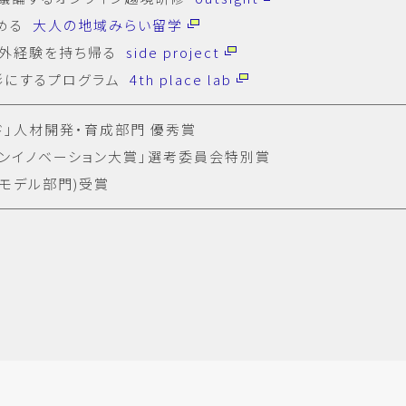
める
大人の地域みらい留学
社外経験を持ち帰る
side project
形にするプログラム
4th place lab
ド」人材開発・育成部門 優秀賞
ープンイノベーション大賞」選考委員会特別賞
スモデル部門)受賞