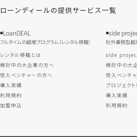
ローンディールの​提供サービス一覧
LoanDEAL
side proje
フルタイムの越境プログラム​（レンタル移籍）
社外兼務型​越
レンタル移籍とは
side proj
検討中の大企業の方へ
検討中の大
受入ベンチャーの方へ
受入ベンチ
導入実績
プロジェクト
利用規約
導入実績
加盟申込
利用規約