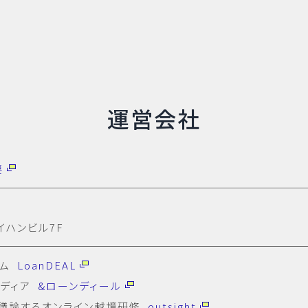
運営会社
要
イハンビル7F
ーム
LoanDEAL
メディア
&ローンディール
議論するオンライン越境研修
outsight