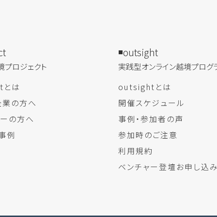
ct
outsight
境プロジェクト
実践型オンライン​越境プログ
ectとは
outsightとは
企業の方へ
開催スケジュール
ャーの方へ
事例・参加者の声
事例
参加時のご注意
利用規約
ベンチャー登壇お申し込