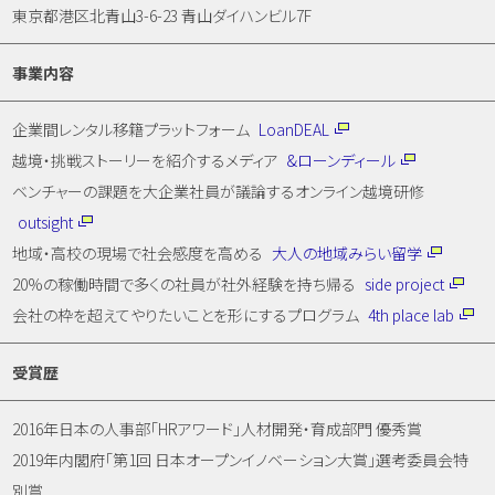
東京都港区北青山3-6-23 青山ダイハンビル7F
事業内容
企業間レンタル移籍プラットフォーム
LoanDEAL
越境・挑戦ストーリーを紹介するメディア
&ローンディール
ベンチャーの課題を大企業社員が議論するオンライン越境研修
outsight
地域・高校の現場で社会感度を高める
大人の地域みらい留学
20%の稼働時間で多くの社員が社外経験を持ち帰る
side project
会社の枠を超えてやりたいことを形にするプログラム
4th place lab
受賞歴
2016年日本の人事部「HRアワード」人材開発・育成部門 優秀賞
2019年内閣府「第1回 日本オープンイノベーション大賞」選考委員会特
別賞