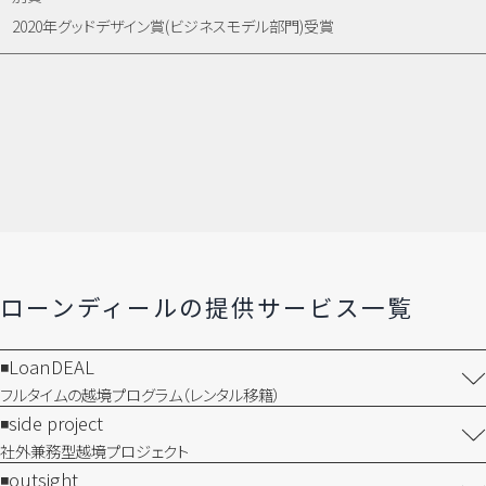
2020年グッドデザイン賞(ビジネスモデル部門)受賞
ローンディールの​提供サービス一覧
LoanDEAL
フルタイムの越境プログラム​（レンタル移籍）
side project
社外兼務型​越境プロジェクト
outsight