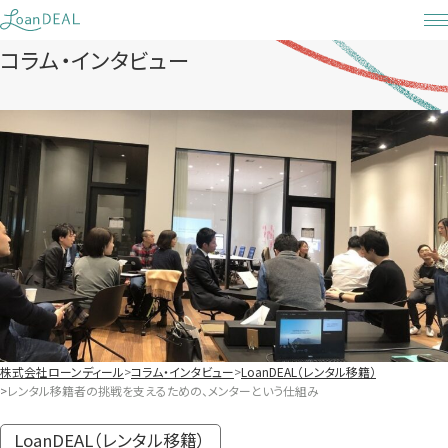
Skip
to
コラム・インタビュー
content
株式会社ローンディール
コラム・インタビュー
LoanDEAL（レンタル移籍）
レンタル移籍者の挑戦を支えるための、メンターという仕組み
LoanDEAL（レンタル移籍）