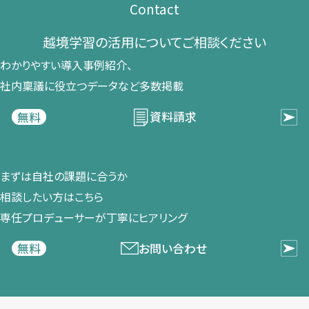
Contact
越境学習の​活用に​ついて​ご相談ください​
わかりやすい導入事例紹介、​
社内稟議に​役立つデータなど​多数掲載
資料請求
無料
まずは​自社の​課題に​合うか​
相談したい方は​こちら
専任プロデューサーが​丁寧に​ヒアリング
お問い合わせ
無料