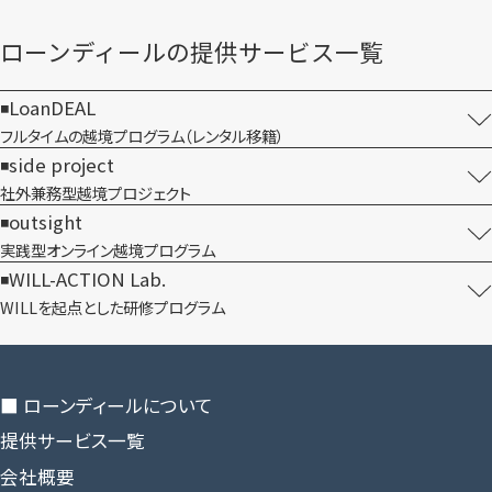
ローンディールの​提供サービス一覧
LoanDEAL
フルタイムの越境プログラム​（レンタル移籍）
side project
社外兼務型​越境プロジェクト
outsight
実践型オンライン​越境プログラム
WILL-ACTION Lab.
WILLを​起点とした​研修プログラム
■ ローンディールに​ついて
提供サービス一覧
会社概要