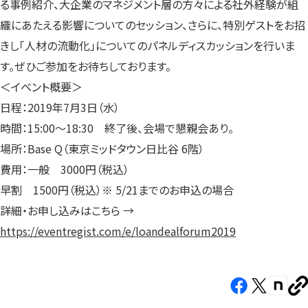
る事例紹介、大企業のマネジメント層の方々による社外経験が組
織にあたえる影響についてのセッション、さらに、特別ゲストをお招
きし「人材の流動化」についてのパネルディスカッションを行いま
す。ぜひご参加をお待ちしております。
＜イベント概要＞
日程：2019年7月3日（水）
時間：15:00〜18:30 終了後、会場で懇親会あり。
場所：Base Q（東京ミッドタウン日比谷 6階）
費用：一般 3000円（税込）
早割 1500円（税込）※ 5/21までのお申込の場合
詳細・お申し込みはこちら →
https://eventregist.com/e/loandealforum2019
Facebook（新
X（新
note（
U
し
し
し
を