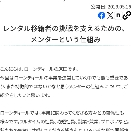
公開日: 2019.05.16
Facebook（新
X（新
note（
U
し
し
し
を
レンタル移籍者の挑戦を支えるための、
コ
い
い
い
ピ
メンターという仕組み
タ
タ
タ
ー
ブ
ブ
ブ
で
で
で
開
開
開
き
き
き
こんにちは、ローンディールの原田です。
ま
ま
ま
今回はローンディールの事業を運営していく中でも最も重要であ
す）
す）
す）
り、また特徴的ではないかなと思うメンターの仕組みについて、ご
紹介をしたいと思います。
ローンディールでは、事業に関わってくださる方々との関係性も
様々です。フルタイムの社員、時短社員、副業・兼業、プロボノなど。
私たちの事業に共感してくださる皆さんと、いろいろな形で関係性