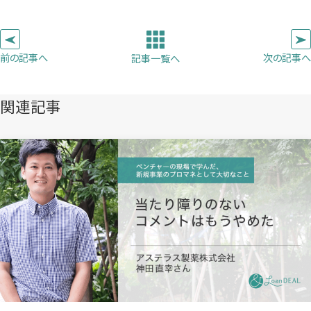
コ
い
い
い
ピ
タ
タ
タ
ー
ブ
ブ
ブ
前の記事へ
次の記事へ
記事一覧へ
で
で
で
開
開
開
き
き
き
関連記事
ま
ま
ま
す）
す）
す）