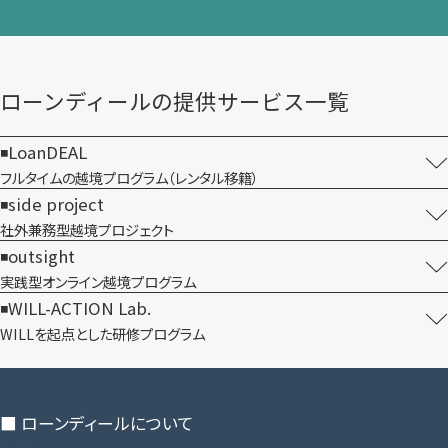
ローンディールの​提供サービス一覧
LoanDEAL
フルタイムの越境プログラム​（レンタル移籍）
side project
社外兼務型​越境プロジェクト
outsight
実践型オンライン​越境プログラム
WILL-ACTION Lab.
WILLを​起点とした​研修プログラム
■ ローンディールに​ついて