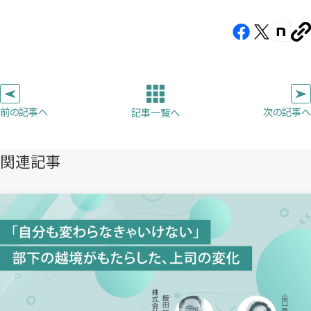
Facebook（新
X（新
note（
U
し
し
し
を
コ
い
い
い
ピ
タ
タ
タ
ー
ブ
ブ
ブ
前の記事へ
次の記事へ
記事一覧へ
で
で
で
開
開
開
き
き
き
関連記事
ま
ま
ま
す）
す）
す）