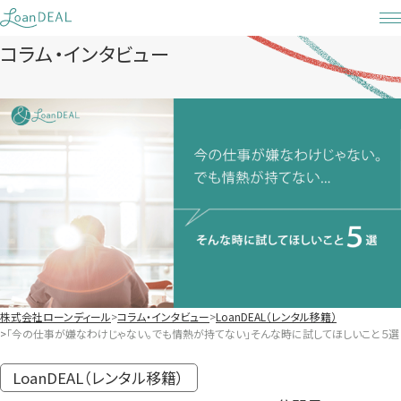
Skip
to
コラム・インタビュー
content
株式会社ローンディール
コラム・インタビュー
LoanDEAL（レンタル移籍）
「今の仕事が嫌なわけじゃない。でも情熱が持てない」そんな時に試してほしいこと５選
LoanDEAL（レンタル移籍）