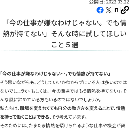
公開日: 2022.03.22
Facebook（新
X（新
note（
U
し
し
し
を
「今の仕事が嫌なわけじゃない。でも情
コ
い
い
い
ピ
熱が持てない」そんな時に試してほしい
タ
タ
タ
ー
ブ
ブ
ブ
こと５選
で
で
で
開
開
開
き
き
き
ま
ま
ま
「今の仕事が嫌なわけじゃない…。でも情熱が持てない」
す）
す）
す）
そう思いながらも、どうしていいかわからずにいる人は多いのでは
ないでしょうか。もしくは、「今の職場ではもう情熱を持てない」。そ
んな風に諦めている方もいるのではないでしょうか。
私たちは、
職場を変えなくても自分の動き方を変えることで、情熱
を持って働くことはできる
、そう考えています。
そのためには、たまたま情熱を傾けられるような仕事や機会が舞