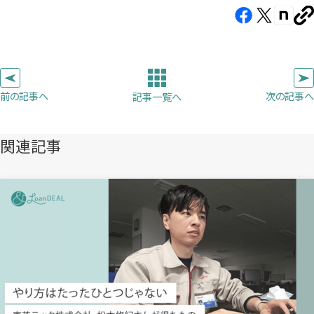
Facebook（新
X（新
note（
U
し
し
し
を
コ
い
い
い
ピ
タ
タ
タ
ー
ブ
ブ
ブ
前の記事へ
次の記事へ
記事一覧へ
で
で
で
開
開
開
き
き
き
関連記事
ま
ま
ま
す）
す）
す）