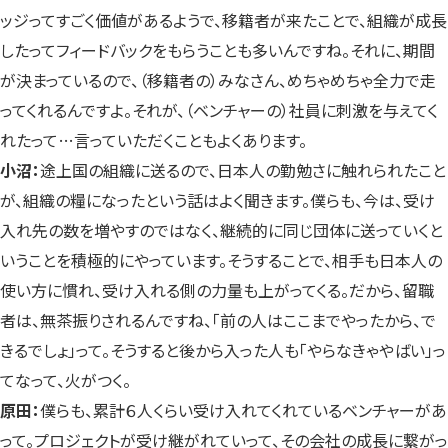
ッジってすごく価値があるようで、移籍者が来たことで、組織が成長
したってフィードバックをもらうことも多いんですね。それに、期間
が決まっているので、（移籍者の）みなさん、めちゃめちゃ全力で走
ってくれるんですよ。それが、（ベンチャーの）社員に刺激を与えてく
れたって…言っていただくこともよくあります。
小沼：
途上国の組織に送るので、日本人の勤勉さに触れられたこと
が、組織の糧になったという話はよく聞きます。僕らも、今は、受け
入れ先の数を増やすのではなく、継続的に同じ団体に送っていくと
いうことを積極的にやっています。そうすることで、相手も日本人の
使い方に慣れ、受け入れる側の力量も上がってくる。だから、留職
者は、無茶振りされるんですね、「前の人はここまでやったから、で
きるでしょ」って。そうすると後から入った人も「やらなきゃやばい」っ
てなって、火がつく。
原田：
僕らも、累計６人くらい受け入れてくれているベンチャーがあ
って。プロジェクトが受け継がれていって、その会社の成長に繋がっ