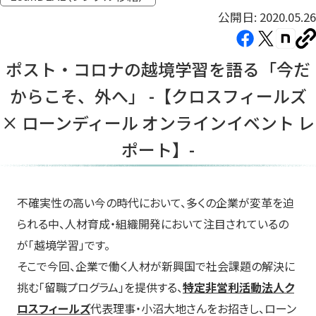
公開日: 2020.05.26
Facebook（新
X（新
note（
U
し
し
し
を
ポスト・コロナの越境学習を語る「今だ
コ
い
い
い
ピ
からこそ、外へ」 -【クロスフィールズ
タ
タ
タ
ー
ブ
ブ
ブ
× ローンディール オンラインイベント レ
で
で
で
ポート】-
開
開
開
き
き
き
ま
ま
ま
す）
す）
す）
不確実性の高い今の時代において、多くの企業が変革を迫
られる中、人材育成・組織開発において注目されているの
が「越境学習」です。
そこで今回、企業で働く人材が新興国で社会課題の解決に
挑む「留職プログラム」を提供する、
特定非営利活動法人ク
ロスフィールズ
代表理事・小沼大地さんをお招きし、ローン