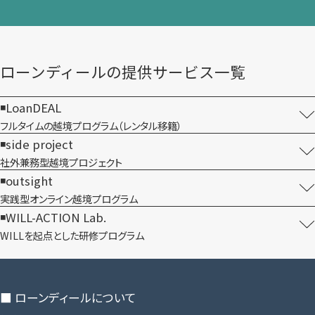
ローンディールの​提供サービス一覧
LoanDEAL
フルタイムの越境プログラム​（レンタル移籍）
side project
社外兼務型​越境プロジェクト
outsight
実践型オンライン​越境プログラム
WILL-ACTION Lab.
WILLを​起点とした​研修プログラム
■ ローンディールに​ついて