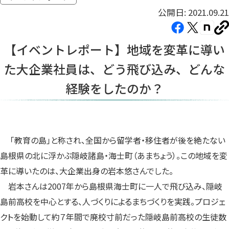
公開日: 2021.09.21
Facebook（新
X（新
note（
U
し
し
し
を
【イベントレポート】地域を変革に導い
コ
い
い
い
ピ
た大企業社員は、どう飛び込み、どんな
タ
タ
タ
ー
ブ
ブ
ブ
経験をしたのか？
で
で
で
開
開
開
き
き
き
ま
ま
ま
「教育の島」と称され、全国から留学者・移住者が後を絶たない
す）
す）
す）
島根県の北に浮かぶ隠岐諸島・海士町（あまちょう）。この地域を変
革に導いたのは、大企業出身の岩本悠さんでした。
岩本さんは2007年から島根県海士町に一人で飛び込み、隠岐
島前高校を中心とする、人づくりによるまちづくりを実践。プロジェ
クトを始動して約７年間で廃校寸前だった隠岐島前高校の生徒数