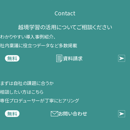
Contact
越境学習の​活用に​ついて​ご相談ください​
わかりやすい導入事例紹介、​
社内稟議に​役立つデータなど​多数掲載
資料請求
無料
まずは​自社の​課題に​合うか​
相談したい方は​こちら
専任プロデューサーが​丁寧に​ヒアリング
お問い合わせ
無料