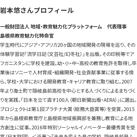
岩本悠さんプロフィール
一般財団法人 地域・教育魅力化プラットフォーム 代表理事
島根県教育魅力化特命官
学生時代にアジア・アフリカ20ヶ国の地域開発の現場を巡り、その
体験学習記「流学日記（文芸社/幻冬社）」を出版。その印税等でア
フガニスタンに学校を建設。幼・小・中・高校の教育免許を取得し卒
業後はソニーで人材育成・組織開発・社会貢献事業に従事する傍
ら、学校・大学における開発教育・キャリア教育に取り組む。2007
年より海士町で隠岐島前高校を中心とする人づくりによるまちづく
りを実践。「日本を立て直す100人（朝日新聞出版・AERA）」に選出。
プロジェクトは第１回プラチナ大賞（総務大臣賞等）を受賞。2015
年から島根県教育庁と島根県地域振興部を兼務し教育による地
方創生に従事。2016年特別ソーシャルイノベーター最優秀賞を受
賞（日本財団）。＜近著＞『
未来を変えた島の学校- 隠岐島前発ふ