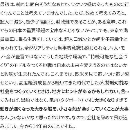
最初は、純粋に面白そうだなぁとか、ワクワク感はあったものの、行
くなんてことは考えていませんでした。ただ、改めて考えてみると、
超人口減少、超少子高齢化、財政難であることが、ある意味、これ
からの日本の重要課題の宝庫なんじゃないかって。でも、東京で満
員電車に乗る生活をしていては、超人口減少とか超少子高齢化と
言われても、全然リアリティも当事者意識も感じられない。人・モ
ノ・金が豊富ではないこうした地域や環境で、”持続可能な社会づ
くり”のモデルをつくる挑戦は日本の未来を変えうるのではないか
と興味が生まれたんです。これまでは、欧米を見て追いつけ追い越
せという、高度経済成長から続いてきた時代でしたが、
持続可能な
社会をつくっていくときは、地方にヒントがあるかもしれない。
言っ
てみれば、黒船ではなく、曳舟（タグボード）です。
大きくなりすぎて
動きが遅くなった大きな船を、小さな船が牽引していくことが大事
なんじゃないかなと思ったわけです。なので、会社を辞めて飛び込
みました。今から14年前のことですね。