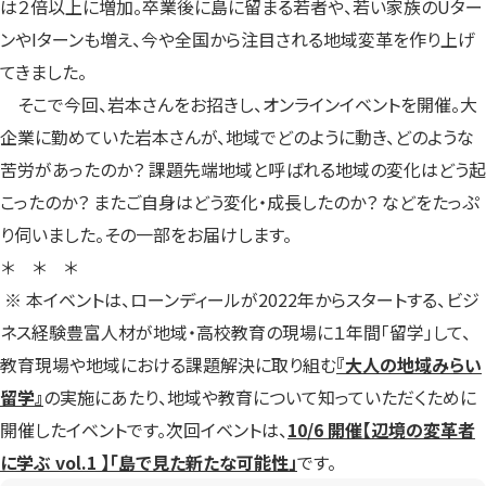
は２倍以上に増加。卒業後に島に留まる若者や、若い家族のUター
ンやIターンも増え、今や全国から注目される地域変革を作り上げ
てきました。
そこで今回、岩本さんをお招きし、オンラインイベントを開催。大
企業に勤めていた岩本さんが、地域でどのように動き、どのような
苦労があったのか？ 課題先端地域と呼ばれる地域の変化はどう起
こったのか？ またご自身はどう変化・成長したのか？ などをたっぷ
り伺いました。その一部をお届けします。
＊ ＊ ＊
※ 本イベントは、ローンディールが2022年からスタートする、ビジ
ネス経験豊富人材が地域・高校教育の現場に１年間「留学」して、
教育現場や地域における課題解決に取り組む
『大人の地域みらい
留学』
の実施にあたり、地域や教育について知っていただくために
開催したイベントです。次回イベントは、
10/6 開催【辺境の変革者
に学ぶ vol.1 】「島で見た新たな可能性」
です。