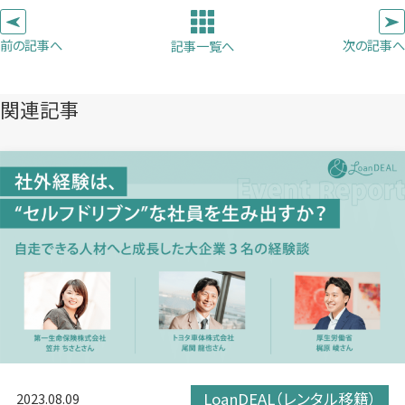
タ
タ
タ
ー
ブ
ブ
ブ
前の記事へ
次の記事へ
記事一覧へ
で
で
で
開
開
開
き
き
き
関連記事
ま
ま
ま
す）
す）
す）
LoanDEAL（レンタル移籍）
2023.08.09