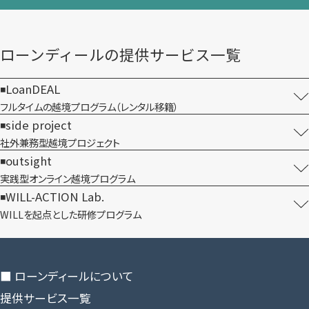
ローンディールの​提供サービス一覧
LoanDEAL
フルタイムの越境プログラム​（レンタル移籍）
side project
社外兼務型​越境プロジェクト
outsight
実践型オンライン​越境プログラム
WILL-ACTION Lab.
WILLを​起点とした​研修プログラム
■ ローンディールに​ついて
提供サービス一覧