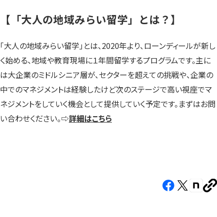
【「大人の地域みらい留学」とは？】
「大人の地域みらい留学」とは、2020年より、ローンディールが新し
く始める、地域や教育現場に１年間留学するプログラムです。主に
は大企業のミドルシニア層が、セクターを超えての挑戦や、企業の
中でのマネジメントは経験したけど次のステージで高い視座でマ
ネジメントをしていく機会として提供していく予定です。まずはお問
い合わせください。
⇨
詳細はこちら
Facebook（新
X（新
note（
U
し
し
し
を
コ
い
い
い
ピ