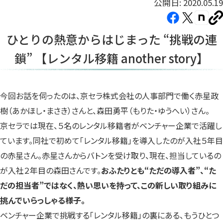
公開日: 2020.05.19
Facebook（新
X（新
note（
U
し
し
し
を
ひとりの熱意からはじまった “挑戦の連
コ
い
い
い
ピ
鎖” 【レンタル移籍 another story】
タ
タ
タ
ー
ブ
ブ
ブ
で
で
で
開
開
開
今回お話を伺ったのは、京セラ株式会社の人事部門で働く赤星政
き
き
き
樹（あかほし・まさき）さんと、森田勇平（もりた・ゆうへい）さん。
ま
ま
ま
京セラでは現在、５名のレンタル移籍者がベンチャー企業で活躍し
す）
す）
す）
ています。同社で初めて「レンタル移籍」を導入したのが入社５年目
の赤星さん。赤星さんからバトンを受け取り、現在、担当しているの
が入社２年目の森田さんです。
おふたりとも“ただの導入者”、“た
だの担当者”ではなく、熱い思いを持って、この新しい取り組みに
挑んでいらっしゃる様子。
ベンチャー企業で挑戦する「レンタル移籍」の裏にある、もうひとつ