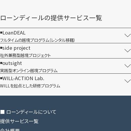
ローンディールの​提供サービス一覧
LoanDEAL
フルタイムの越境プログラム​（レンタル移籍）
side project
社外兼務型​越境プロジェクト
outsight
実践型オンライン​越境プログラム
WILL-ACTION Lab.
WILLを​起点とした​研修プログラム
■ ローンディールに​ついて
提供サービス一覧
会社概要