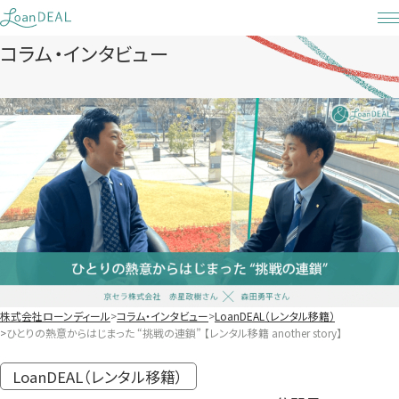
Skip
to
コラム・インタビュー
content
株式会社ローンディール
コラム・インタビュー
LoanDEAL（レンタル移籍）
ひとりの熱意からはじまった “挑戦の連鎖” 【レンタル移籍 another story】
LoanDEAL（レンタル移籍）