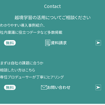
Contact
越境学習の​活用に​ついて​ご相談ください​
わかりやすい導入事例紹介、​
社内稟議に​役立つデータなど​多数掲載
資料請求
無料
まずは​自社の​課題に​合うか​
相談したい方は​こちら
専任プロデューサーが​丁寧に​ヒアリング
お問い合わせ
無料