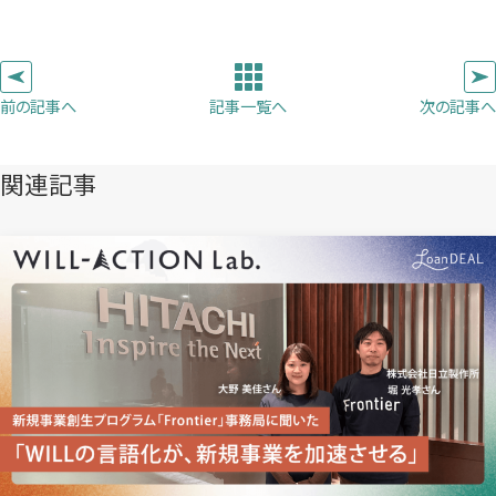
し
し
し
を
コ
い
い
い
ピ
タ
タ
タ
ー
ブ
ブ
ブ
前の記事へ
次の記事へ
記事一覧へ
で
で
で
開
開
開
き
き
き
関連記事
ま
ま
ま
す）
す）
す）