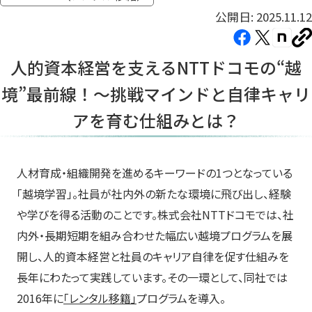
公開日: 2025.11.12
Facebook（新
X（新
note（
U
し
し
し
を
人的資本経営を支えるNTTドコモの“越
コ
い
い
い
ピ
境”最前線！〜挑戦マインドと自律キャリ
タ
タ
タ
ー
ブ
ブ
ブ
アを育む仕組みとは？
で
で
で
開
開
開
き
き
き
人材育成・組織開発を進めるキーワードの1つとなっている
ま
ま
ま
「越境学習」。社員が社内外の新たな環境に飛び出し、経験
す）
す）
す）
や学びを得る活動のことです。株式会社NTTドコモでは、社
内外・長期短期を組み合わせた幅広い越境プログラムを展
開し、人的資本経営と社員のキャリア自律を促す仕組みを
長年にわたって実践しています。その一環として、同社では
2016年に
「レンタル移籍」
プログラムを導入。