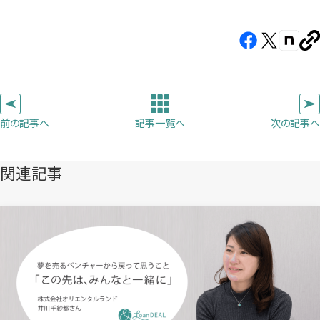
Facebook（新
X（新
note（
U
し
し
し
を
コ
い
い
い
ピ
タ
タ
タ
ー
ブ
ブ
ブ
前の記事へ
次の記事へ
記事一覧へ
で
で
で
開
開
開
き
き
き
関連記事
ま
ま
ま
す）
す）
す）