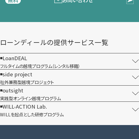
お問い合わせ
無料
ローンディールの​提供サービス一覧
LoanDEAL
フルタイムの越境プログラム​（レンタル移籍）
side project
社外兼務型​越境プロジェクト
outsight
実践型オンライン​越境プログラム
WILL-ACTION Lab.
WILLを​起点とした​研修プログラム