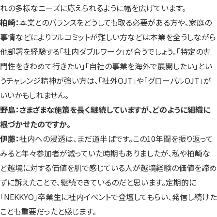
れの多様なニーズに応えられるように幅を広げています。
柏崎：
本業とのバランスをどうしても取る必要がある方や、家庭の
事情などによりフルコミットが難しい方などは本業を全うしながら
他部署を経験する「社内ダブルワーク」が合うでしょう。「特定の専
門性をきわめて行きたい」「自社の事業を海外で展開したい」とい
うチャレンジ精神が強い方は、「社外OJT」や「グローバルOJT」が
いいかもしれません。
野島：さまざまな施策を長く継続していますが、どのように組織に
根づかせたのですか。
伊藤：
社内への浸透は、まだ道半ばです。この10年間を振り返って
みると年々参加者が減っていた時期もありましたが、私や柏崎な
ど越境に対する価値を肌で感じている人が越境経験の価値を諦め
ずに訴えたことで、継続できているのだと思います。定期的に
「NEKKYO」卒業生に社内イベントで登壇してもらい、発信し続けた
ことも重要だったと感じます。