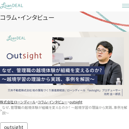
Skip
to
コラム・インタビュー
content
株式会社ローンディール
コラム・インタビュー
outsight
なぜ、管理職の越境体験が組織を変えるのか? 〜越境学習の理論から実践、事例を解
説～
outsight