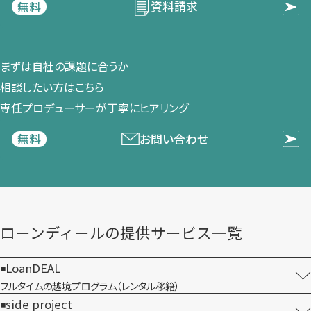
資料請求
無料
まずは​自社の​課題に​合うか​
相談したい方は​こちら
専任プロデューサーが​丁寧に​ヒアリング
お問い合わせ
無料
ローンディールの​提供サービス一覧
LoanDEAL
フルタイムの越境プログラム​（レンタル移籍）
side project