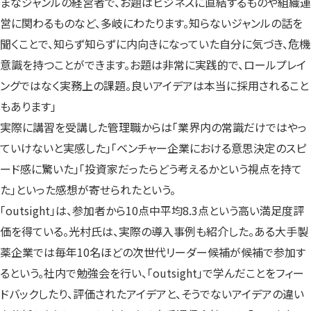
まなジャンルの経営者で、お題はビジネスに直結するものや組織運
営に関わるものなど、多岐にわたります。知らないジャンルの話を
聞くことで、知らず知らずに内向きになっていた自分に気づき、危機
意識を持つことができます。お題は非常に実践的で、ロールプレイ
ングではなく実務上の課題。良いアイデアは本当に採用されること
もあります」
実際に講習を受講した管理職からは「業界内の常識だけではやっ
ていけないと実感した」「ベンチャー企業における意思決定のスピ
ード感に驚いた」「投資家だったらどう考えるかという視点を持て
た」といった感想が寄せられたという。
「outsight」は、参加者から10点中平均8.3点という高い満足度評
価を得ている。光村氏は、実際の導入事例も紹介した。ある大手製
薬企業では毎年10名ほどの次世代リーダー候補が候補で参加す
るという。社内で勉強会を行い、「outsight」で学んだことをフィー
ドバックしたり、評価されたアイデアと、そうでないアイデアの違い