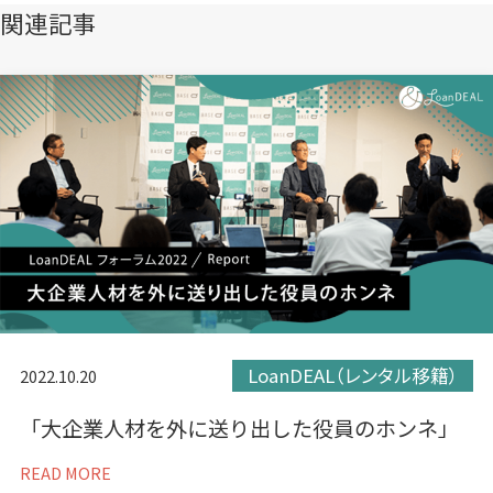
き
き
き
関連記事
ま
ま
ま
す）
す）
す）
LoanDEAL（レンタル移籍）
2022.10.20
「大企業人材を外に送り出した役員のホンネ」
READ MORE