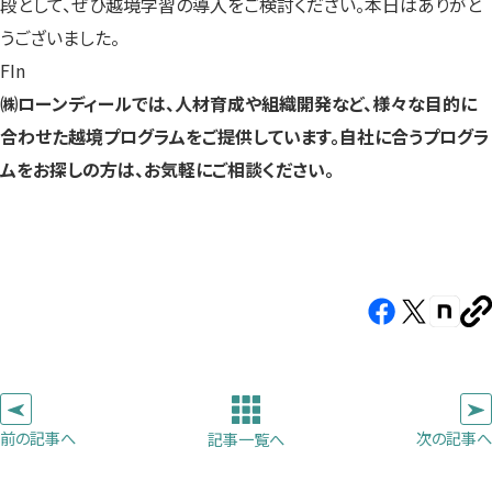
段として、ぜひ越境学習の導入をご検討ください。本日はありがと
うございました。
FIn
㈱ローンディールでは、人材育成や組織開発など、様々な目的に
合わせた越境プログラムをご提供しています。自社に合うプログラ
ムをお探しの方は、お気軽にご相談ください。
お問い合わせ・資料請求はこちら
Facebook（新
X（新
note（
U
し
し
し
を
コ
い
い
い
ピ
タ
タ
タ
ー
ブ
ブ
ブ
前の記事へ
次の記事へ
記事一覧へ
で
で
で
開
開
開