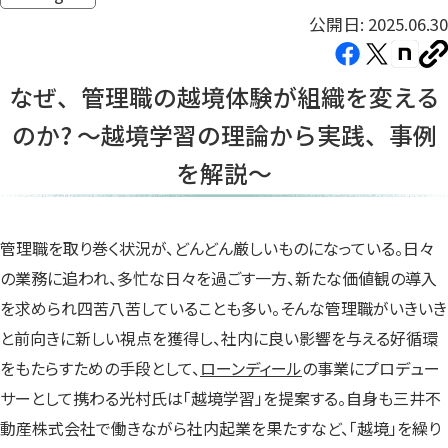
公開日: 2025.06.30
Facebook（新
X（新
note（
U
し
し
し
を
なぜ、管理職の越境体験が組織を変える
コ
い
い
い
ピ
のか? 〜越境学習の理論から実践、事例
タ
タ
タ
ー
ブ
ブ
ブ
を解説～
で
で
で
開
開
開
き
き
き
管理職を取り巻く状況が、どんどん厳しいものになっている。日々
ま
ま
ま
の業務に追われ、多忙な日々を過ごす一方、新たな価値観の導入
す）
す）
す）
を求められ四苦八苦していることも多い。そんな管理職がいきいき
と前向きに新しい視点を獲得し、社内に良い影響を与える好循環
をもたらすための手段として、
ローンディール
の事業にプロデュー
サーとして携わる光村氏は「越境学習」を提案する。自身も三井不
動産株式会社で働きながら社内起業を果たすなど、「越境」を繰り