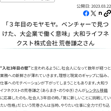
公開日: 2023.03.22
Facebook（新
X（新
note（
U
し
し
し
を
「３年目のモヤモヤ。ベンチャーで見つ
コ
い
い
い
ピ
けた、大企業で働く意味」大和ライフネ
タ
タ
タ
ー
ブ
ブ
ブ
クスト株式会社 荒巻謙之さん
で
で
で
開
開
開
き
き
き
ま
ま
ま
“入社3年目の壁”
と言われるように、社会人になって数年が経つと
す）
す）
す）
業務への新鮮さが薄れていきます。理想と現実のギャップに悩み、
仕事へのモチベーションが下がってしまうこともあります。大和ラ
イフネクストの荒巻謙之（あらまき・のりゆき）さんが
レンタル移籍
に応募したのも、社会人３年目の時。「常に新しいことに挑戦してい
たい性格」だという荒巻さんは当時、やりたい仕事に全力で打ち込