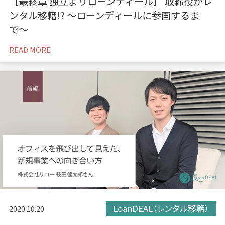
【最終章 独立よりローンディール】 取締役がレ
ンタル移籍!? 〜ローンディールに参画するま
で〜
READ MORE
LoanDEAL（レンタル移籍）
2020.10.20