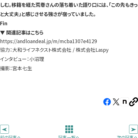
しむ。移籍を経た荒巻さんの落ち着いた語り口には、「この先もきっ
と大丈夫」と感じさせる強さが宿っていました。
Fin
▼ 関連記事はこちら
https://andloandeal.jp/m/mcba1307e4129
協力：大和ライフネクスト株式会社 / 株式会社Laspy
インタビュー：小沼理
撮影：宮本七生
Facebook（新
X（新
note（
U
し
し
し
を
コ
い
い
い
ピ
タ
タ
タ
ー
ブ
ブ
ブ
前の記事へ
次の記事へ
記事一覧へ