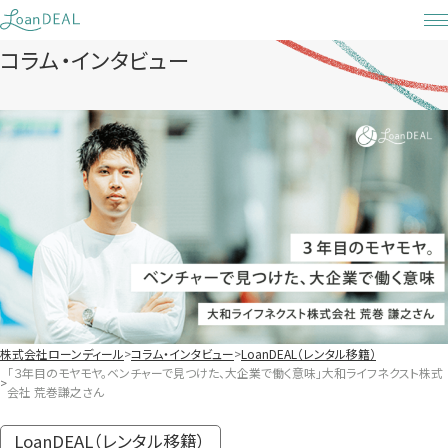
Skip
to
コラム・インタビュー
content
株式会社ローンディール
コラム・インタビュー
LoanDEAL（レンタル移籍）
「３年目のモヤモヤ。ベンチャーで見つけた、大企業で働く意味」大和ライフネクスト株式
会社 荒巻謙之さん
LoanDEAL（レンタル移籍）