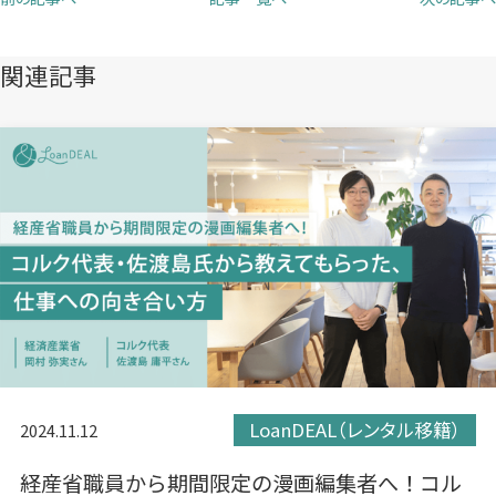
で
で
で
開
開
開
き
き
き
関連記事
ま
ま
ま
す）
す）
す）
LoanDEAL（レンタル移籍）
2024.11.12
経産省職員から期間限定の漫画編集者へ！コル