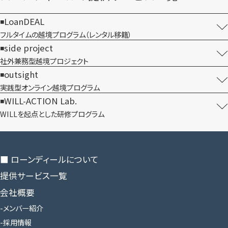
LoanDEAL
フルタイムの越境プログラム​（レンタル移籍）
side project
社外兼務型​越境プロジェクト
outsight
実践型オンライン​越境プログラム
WILL-ACTION Lab.
WILLを​起点とした​研修プログラム
■ ローンディールに​ついて
提供サービス一覧
会社概要
メンバー紹介
採用情報