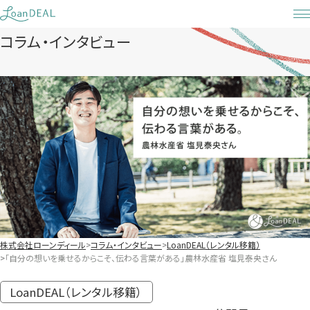
Skip
to
コラム・インタビュー
content
株式会社ローンディール
コラム・インタビュー
LoanDEAL（レンタル移籍）
「自分の想いを乗せるからこそ、伝わる言葉がある」農林水産省 塩見泰央さん
LoanDEAL（レンタル移籍）