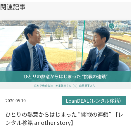
き
き
き
関連記事
ま
ま
ま
す）
す）
す）
LoanDEAL（レンタル移籍）
2020.05.19
ひとりの熱意からはじまった “挑戦の連鎖” 【レ
ンタル移籍 another story】