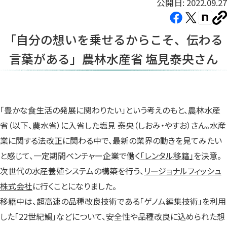
公開日: 2022.09.27
Facebook（新
X（新
note（
U
し
し
し
を
「自分の想いを乗せるからこそ、伝わる
コ
い
い
い
ピ
言葉がある」農林水産省 塩見泰央さん
タ
タ
タ
ー
ブ
ブ
ブ
で
で
で
開
開
開
き
き
き
「豊かな食生活の発展に関わりたい」という考えのもと、農林水産
ま
ま
ま
省（以下、農水省）に入省した塩見 泰央（しおみ・やすお）さん。水産
す）
す）
す）
業に関する法改正に関わる中で、最新の業界の動きを見てみたい
と感じて、一定期間ベンチャー企業で働く
「レンタル移籍」
を決意。
次世代の水産養殖システムの構築を行う、
リージョナルフィッシュ
株式会社
に行くことになりました。
移籍中は、超高速の品種改良技術である「ゲノム編集技術」を利用
した「22世紀鯛」などについて、安全性や品種改良に込められた想