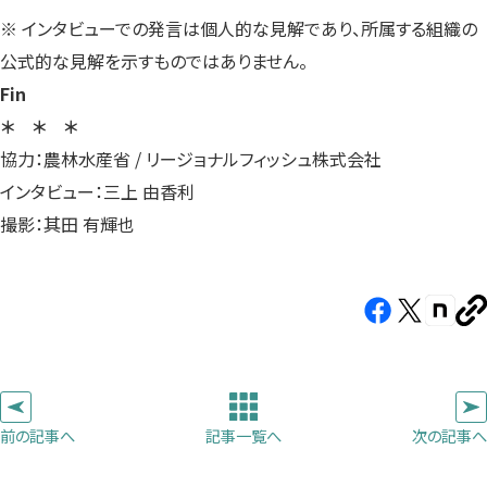
※ インタビューでの発言は個人的な見解であり、所属する組織の
公式的な見解を示すものではありません。
Fin
＊ ＊ ＊
協力：農林水産省 / リージョナルフィッシュ株式会社
インタビュー：三上 由香利
撮影：其田 有輝也
Facebook（新
X（新
note（
U
し
し
し
を
コ
い
い
い
ピ
タ
タ
タ
ー
ブ
ブ
ブ
前の記事へ
次の記事へ
記事一覧へ
で
で
で
開
開
開