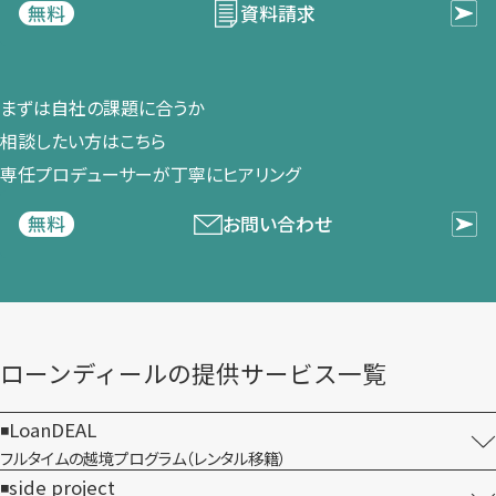
資料請求
無料
まずは​自社の​課題に​合うか​
相談したい方は​こちら
専任プロデューサーが​丁寧に​ヒアリング
お問い合わせ
無料
ローンディールの​提供サービス一覧
LoanDEAL
フルタイムの越境プログラム​（レンタル移籍）
side project