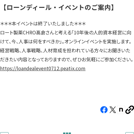
【ローンディール・イベントのご案内】
＊＊＊本イベントは終了いたしました＊＊＊
ロート製薬CHRO髙倉さんと考える「10年後の人的資本経営に向
けて、今、人事は何をすべきか」。オンラインイベントを実施します。
経営戦略、人事戦略、人材育成を担われている方々にお聞きいた
だきたい内容となっておりますので、ぜひお気軽にご参加ください。
https://loandealevent0712.peatix.com
Facebook（新
X（新
note（
U
し
し
し
を
コ
い
い
い
ピ
タ
タ
タ
ー