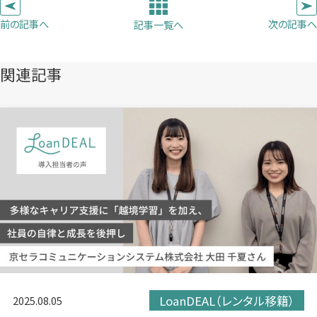
ブ
ブ
ブ
前の記事へ
次の記事へ
記事一覧へ
で
で
で
開
開
開
き
き
き
関連記事
ま
ま
ま
す）
す）
す）
LoanDEAL（レンタル移籍）
2025.08.05