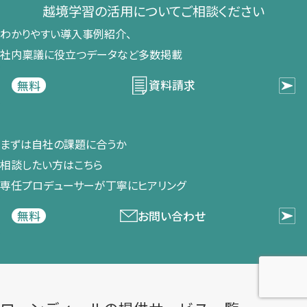
越境学習の​活用に​ついて​ご相談ください​
わかりやすい導入事例紹介、​
社内稟議に​役立つデータなど​多数掲載
資料請求
無料
まずは​自社の​課題に​合うか​
相談したい方は​こちら
専任プロデューサーが​丁寧に​ヒアリング
お問い合わせ
無料