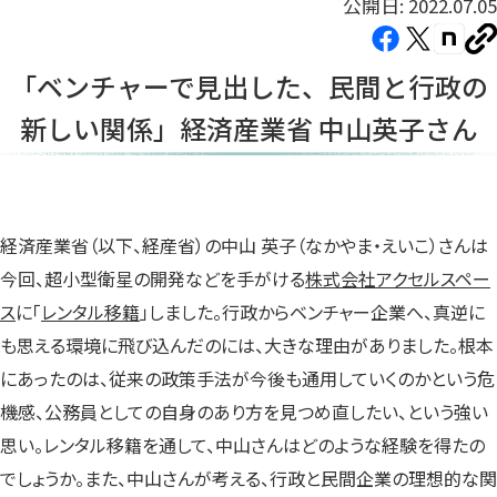
公開日: 2022.07.05
Facebook（新
X（新
note（
U
し
し
し
を
「ベンチャーで見出した、民間と行政の
コ
い
い
い
ピ
新しい関係」経済産業省 中山英子さん
タ
タ
タ
ー
ブ
ブ
ブ
で
で
で
開
開
開
き
き
き
経済産業省（以下、経産省）の中山 英子（なかやま・えいこ）さんは
ま
ま
ま
今回、超小型衛星の開発などを手がける
株式会社アクセルスペー
す）
す）
す）
ス
に「
レンタル移籍
」しました。行政からベンチャー企業へ、真逆に
も思える環境に飛び込んだのには、大きな理由がありました。根本
にあったのは、従来の政策手法が今後も通用していくのかという危
機感、公務員としての自身のあり方を見つめ直したい、という強い
思い。レンタル移籍を通して、中山さんはどのような経験を得たの
でしょうか。また、中山さんが考える、行政と民間企業の理想的な関