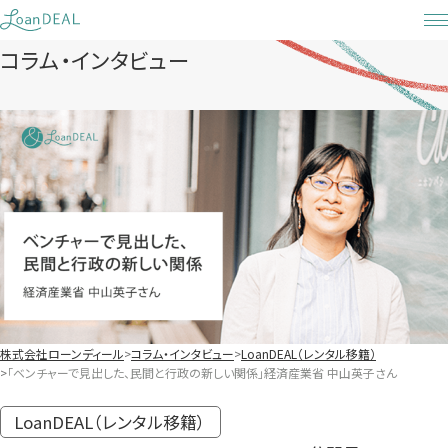
Skip
to
コラム・インタビュー
content
株式会社ローンディール
コラム・インタビュー
LoanDEAL（レンタル移籍）
「ベンチャーで見出した、民間と行政の新しい関係」経済産業省 中山英子さん
LoanDEAL（レンタル移籍）