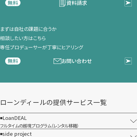
資料請求
無料
まずは​自社の​課題に​合うか​
相談したい方は​こちら
専任プロデューサーが​丁寧に​ヒアリング
お問い合わせ
無料
ローンディールの​提供サービス一覧
LoanDEAL
フルタイムの越境プログラム​（レンタル移籍）
side project