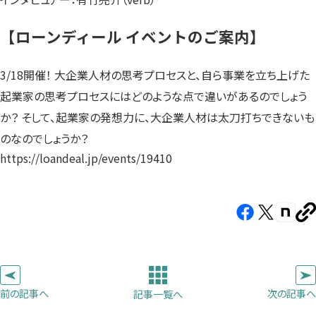
【ローンディール イベントのご案内】
3/18開催！ 大企業人材の思考プロセスと、自ら事業を立ち上げた
起業家の思考プロセスにはどのような点で違いがあるのでしょう
か？ そして、起業家の発想力に、大企業人材は太刀打ちできないも
のなのでしょうか？
https://loandeal.jp/events/19410
Facebook（新
X（新
note（
U
し
し
し
を
コ
い
い
い
ピ
タ
タ
タ
ー
ブ
ブ
ブ
前の記事へ
次の記事へ
記事一覧へ
で
で
で