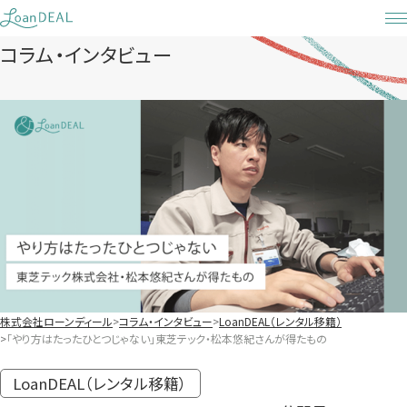
Skip
to
コラム・インタビュー
content
株式会社ローンディール
コラム・インタビュー
LoanDEAL（レンタル移籍）
「やり方はたったひとつじゃない」東芝テック・松本悠紀さんが得たもの
LoanDEAL（レンタル移籍）