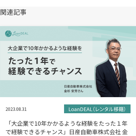
開
開
開
き
き
き
関連記事
ま
ま
ま
す）
す）
す）
LoanDEAL（レンタル移籍）
2023.08.31
「大企業で10年かかるような経験をたった１年
で経験できるチャンス」日産自動車株式会社 金