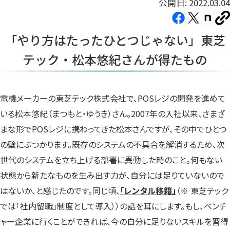
公開日: 2022.03.04
Facebook（新
X（新
note（
U
し
し
し
を
「やり方はたったひとつじゃない」東芝
コ
い
い
い
ピ
テック・松本悠紀さんが得たもの
タ
タ
タ
ー
ブ
ブ
ブ
で
で
で
開
開
開
電機メーカーの東芝テック株式会社で、POSレジの開発を進めて
き
き
き
いる松本悠紀（まつもと・ゆうき）さん。2007年の入社以来、さまざ
ま
ま
ま
まな形でPOSレジに携わってきた松本さんですが、その中でひとつ
す）
す）
す）
の壁にぶつかります。既存のシステムの不具合を解消するため、次
世代のシステムを立ち上げる部署に異動した時のこと。何もない
状態から新たなものを生み出す力が、自分には足りていないので
はないか、と感じたのです。同じ頃、
「レンタル移籍」
（※ 東芝テック
では「社内留職」制度として導入））の話を耳にします。もし、ベンチ
ャー企業に行くことができれば、今の自分に足りないスキルを習得