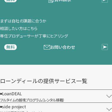
まずは​自社の​課題に​合うか​
相談したい方は​こちら
専任プロデューサーが​丁寧に​ヒアリング
お問い合わせ
無料
ローンディールの​提供サービス一覧
LoanDEAL
フルタイムの越境プログラム​（レンタル移籍）
side project