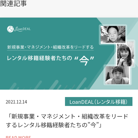
き
き
き
関連記事
ま
ま
ま
す）
す）
す）
LoanDEAL（レンタル移籍）
2021.12.14
「新規事業・マネジメント・組織改革をリード
するレンタル移籍経験者たちの”今”」
READ MORE