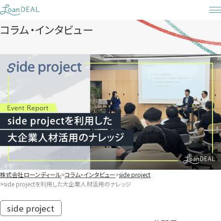
Skip
to
コラム・インタビュー
content
株式会社ローンディール
コラム・インタビュー
side project
side projectを利用した大企業人材活用のナレッジ
side project