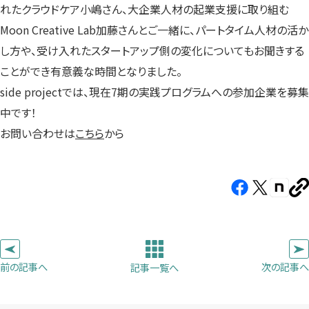
れたクラウドケア小嶋さん、大企業人材の起業支援に取り組む
Moon Creative Lab加藤さんとご一緒に、パートタイム人材の活か
し方や、受け入れたスタートアップ側の変化についてもお聞きする
ことができ有意義な時間となりました。
side projectでは、現在7期の実践プログラムへの参加企業を募集
中です！
お問い合わせは
こちら
から
Facebook（新
X（新
note（
U
し
し
し
を
コ
い
い
い
ピ
タ
タ
タ
ー
ブ
ブ
ブ
前の記事へ
次の記事へ
記事一覧へ
で
で
で
開
開
開