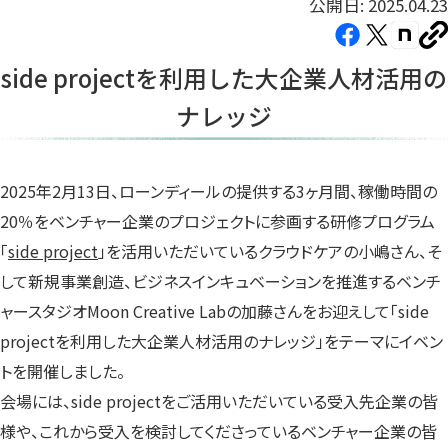
公開日: 2025.04.23
Facebook（新
X（新
note（
U
し
し
し
を
side projectを利用した大企業人材活用の
コ
い
い
い
ピ
ナレッジ
タ
タ
タ
ー
ブ
ブ
ブ
で
で
で
開
開
開
2025年2月13日、ローンディールの提供する3ヶ月間、稼働時間の
き
き
き
20％をベンチャー企業のプロジェクトに参画する研修プログラム
ま
ま
ま
「
side project
」を活用いただいているクラウドケアの小嶋さん、そ
す）
す）
す）
して新規事業創造、ビジネスインキュベーションを推進するベンチ
ャースタジオMoon Creative Labの加藤さんをお迎えして「side
projectを利用した大企業人材活用のナレッジ」をテーマにイベン
トを開催しました。
会場には、side projectをご活用いただいている受入先企業の皆
様や、これから受入を検討してくださっているベンチャー企業の皆