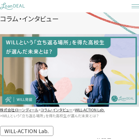
Skip
to
コラム・インタビュー
content
株式会社ローンディール
コラム・インタビュー
WILL-ACTION Lab.
WILLという「立ち返る場所」を得た高校生が選んだ未来とは？
WILL-ACTION Lab.