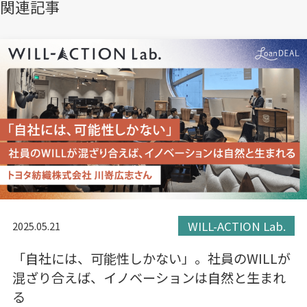
き
き
き
関連記事
ま
ま
ま
す）
す）
す）
WILL-ACTION Lab.
2025.05.21
「自社には、可能性しかない」。社員のWILLが
混ざり合えば、イノベーションは自然と生まれ
る