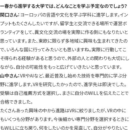
ー春から進学する大学では、どんなことを学ぶ予定なのでしょう？
関口さん：
ヨーロッパの言語や文化を学ぶ学科に進学します。イン
プットもたくさんしたいですが、留学生と交流できる場所で運営ボ
ランティアをして、異文化交流の場を実際に作る側にもなりたいと
思っています。また、東欧に限らず多地域に興味も生まれてきたの
で、いろんな国に行ってみたいとも思いますね。実際に行動してこ
そ得られる経験があると思うので、外部の人との関わりも大切にし
ながら、自分の可能性をもっと広げていきたいと思っています。
山中さん：
VRやAIなど、最近普及し始めた技術を専門的に学ぶ分
野に進学します。VRを研究したかったので、進学先は即決でした。
受験は自己推薦方式を選択し、まさに自分のWILLを伝えたことで
合格できました。
たくさんあった興味の中から進路はVRに絞りましたが、VRの中に
もいくつも分野があります。今後細かい専門分野を選択するときに
もWILLに立ち戻り、何をしたいのかを見直して、自分がやりたいこ