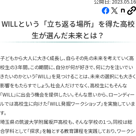
公開日: 2023.05.16
Facebook（新
X（新
note（
U
し
し
し
を
WILLという「立ち返る場所」を得た高校
コ
い
い
い
ピ
生が選んだ未来とは？
タ
タ
タ
ー
ブ
ブ
ブ
で
で
で
開
開
開
子どもから大人に大きく成長し、自らその先の未来を考えていく高
き
き
き
校生の３年間。この期間に、自分が何が好きで、何に力を注いでい
ま
ま
ま
きたいのかという「WILL」を見つけることは、未来の選択にも大きく
す）
す）
す）
影響をもたらすでしょう。社会人だけでなく、高校生にもそんな
「WILL」に出会う機会を提供したい。そんな思いから、ローンディー
ルでは高校生に向けた「WILL発掘ワークショップ」を実施していま
す。
埼玉県の筑波大学附属坂戸高校も、そんな学校の１つ。同校は総
合学科として「探求」を軸とする教育課程を実践しており、ワークシ