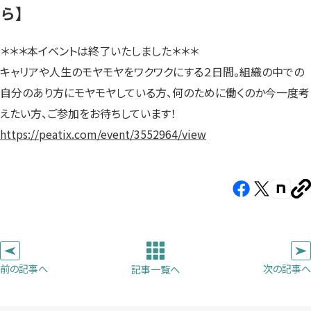
ら】
＊＊＊本イベントは終了いたしました＊＊＊
キャリアや人生のモヤモヤをワクワクにする２日間。組織の中での
自分のあり方にモヤモヤしている方、何のために働くのか今一度考
えたい方、ご参加をお待ちしています！
https://peatix.com/event/3552964/view
Facebook（新
X（新
note（
U
し
し
し
を
コ
い
い
い
ピ
タ
タ
タ
ー
ブ
ブ
ブ
前の記事へ
次の記事へ
記事一覧へ
で
で
で
開
開
開