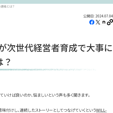
の連結とは？
公開日: 2024.07.04
Facebook（新
X（新
note
U
し
し
し
を
コ
い
い
い
ピ
タ
タ
タ
ー
Tが次世代経営者育成で大事に
ブ
ブ
ブ
で
で
で
は？
開
開
開
き
き
き
ま
ま
ま
す）
す）
す）
していけば良いのか、悩ましいという声も多く聞きます。
と意味付けし、連続したストーリーとしてつなげていくという
WILL-