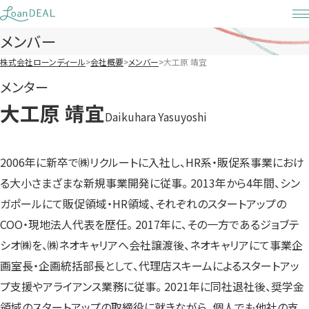
Skip
to
メンバー
content
株式会社ローンディール
会社概要
メンバー
大工原 靖宜
メンター
大工原 靖宜
Daikuhara Yasuyoshi
2006年に新卒で㈱リクルートに入社し、HR系・販促系事業におけ
る大小さまざまな新規事業開発に従事。 2013年から4年間、シン
ガポールにて販促領域・HR領域、それぞれのスタートアップの
COO・現地法人代表を歴任。 2017年に、その一方であるジョブテ
シオ㈱を、㈱ネオキャリアへ会社譲渡後、ネオキャリアにて事業企
画室長・企画統括部長として、代理店スキームによるスタートアッ
プ支援やアライアンス業務に従事。 2021年に同社退社後、奨学金
領域のスタートアップの取締役に就きながら、個人でも他社の支