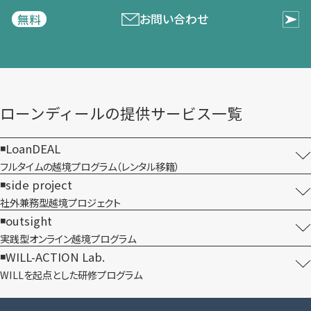
お問い合わせ
無料
ローンディールの​提供サービス一覧
LoanDEAL
フルタイムの越境プログラム​（レンタル移籍）
side project
社外兼務型​越境プロジェクト
outsight
実践型オンライン​越境プログラム
WILL-ACTION Lab.
WILLを​起点とした​研修プログラム