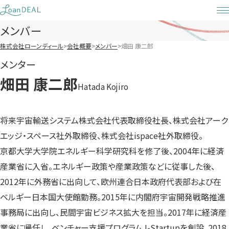
Skip
to
メンバー
content
株式会社ローンディール
会社概要
メンバー
畑田 康二郎
メンター
畑田 康二郎
Hatada Kojiro
将来宇宙輸送システム株式会社代表取締役社長、株式会社アーク
エッジ・スペース社外取締役、株式会社ispace社外取締役。
京都大学大学院エネルギー科学研究科を修了後、2004年に経済
産業省に入省。エネルギー政策や産業政策などに従事した後、
2012年に外務省に出向して、欧州連合日本政府代表部および在
ベルギー日本国大使館勤務。2015年に内閣府宇宙開発戦略推進
事務局に出向し、民間宇宙ビジネス拡大を担当。2017年に経済産
業省に帰任し、ベンチャー支援プログラムJ-Startupを創設。2018