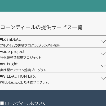
ローンディールの​提供サービス一覧
LoanDEAL
フルタイムの越境プログラム​（レンタル移籍）
side project
社外兼務型​越境プロジェクト
outsight
実践型オンライン​越境プログラム
WILL-ACTION Lab.
WILLを​起点とした​研修プログラム
■ ローンディールに​ついて