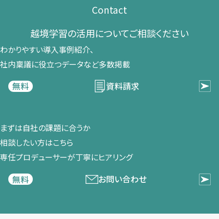
Contact
越境学習の​活用に​ついて​ご相談ください​
わかりやすい導入事例紹介、​
社内稟議に​役立つデータなど​多数掲載
資料請求
無料
まずは​自社の​課題に​合うか​
相談したい方は​こちら
専任プロデューサーが​丁寧に​ヒアリング
お問い合わせ
無料