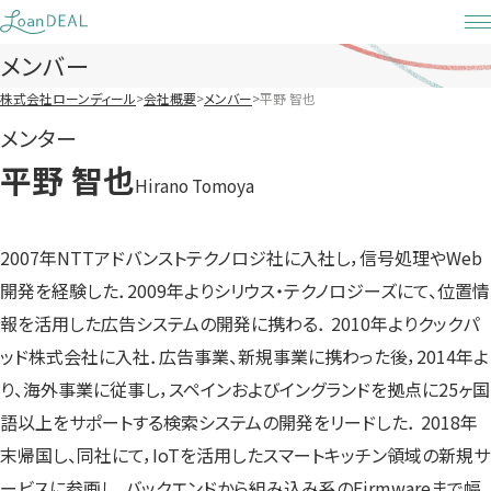
Skip
to
メンバー
content
株式会社ローンディール
会社概要
メンバー
平野 智也
メンター
平野 智也
Hirano Tomoya
2007年NTTアドバンストテクノロジ社に入社し，信号処理やWeb
開発を経験した．2009年よりシリウス・テクノロジーズにて、位置情
報を活用した広告システムの開発に携わる． 2010年よりクックパ
ッド株式会社に入社．広告事業、新規事業に携わった後，2014年よ
り、海外事業に従事し，スペインおよびイングランドを拠点に25ヶ国
語以上をサポートする検索システムの開発をリードした． 2018年
末帰国し、同社にて，IoTを活用したスマートキッチン領域の新規サ
ービスに参画し、バックエンドから組み込み系のFirmwareまで幅