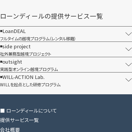
ローンディールの​提供サービス一覧
LoanDEAL
フルタイムの越境プログラム​（レンタル移籍）
side project
社外兼務型​越境プロジェクト
outsight
実践型オンライン​越境プログラム
WILL-ACTION Lab.
WILLを​起点とした​研修プログラム
■ ローンディールに​ついて
提供サービス一覧
会社概要