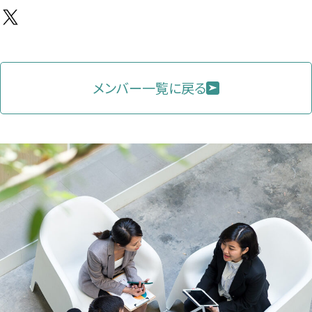
X（新
し
い
タ
メンバー一覧に戻る
ブ
で
開
き
ま
す）