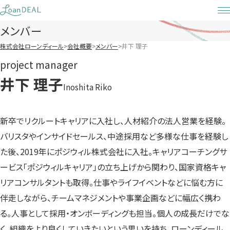
Skip
to
メンバー
content
株式会社ローンディール
会社概要
メンバー
井下 理子
project manager
井下 理子
Inoshita Riko
新卒でリクルートキャリアに入社し、人材紹介の法人営業を経験。
バリスタやインサイドセールス、中途採用など多様な仕事を経験し
た後、2019年にポジウィル株式会社に入社。キャリアコーチングサ
ービス「ポジウィルキャリア」の立ち上げから関わり、国家資格キャ
リアコンサルタントも取得。仕事やライフイベントなどに悩む方に
伴走しながら、チームマネジメントや事業企画などに幅広く携わ
る。人事として採用・オンボーディングも担当。個人の成長だけでな
く、組織をより良くしていきたいという思いを持ち、ローンディール