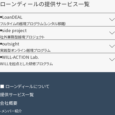
ローンディールの​提供サービス一覧
LoanDEAL
フルタイムの越境プログラム​（レンタル移籍）
side project
社外兼務型​越境プロジェクト
outsight
実践型オンライン​越境プログラム
WILL-ACTION Lab.
WILLを​起点とした​研修プログラム
■ ローンディールに​ついて
提供サービス一覧
会社概要
メンバー紹介