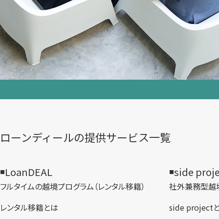
ローンディールの​提供サービス一覧
LoanDEAL
side proj
フルタイムの越境プログラム​（レンタル移籍）
社外兼務型​越
レンタル移籍とは
side projec