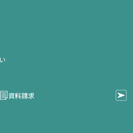
せ
い​
資料請求