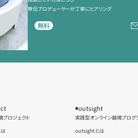
専任プロデューサーが​丁寧に​ヒアリング
無料
ect
outsight
境プロジェクト
実践型オンライン​越境プログ
tとは
outsightとは