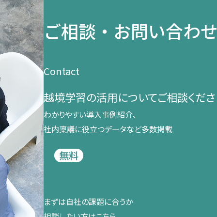
ご相談・お問い合わ
Contact
越境学習の​活用に​ついて​ご相談くださ
わかりやすい導入事例紹介、​
社内稟議に​役立つデータなど​多数掲載
無料
まずは​自社の​課題に​合うか​
相談したい方は​こちら