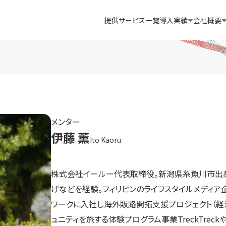
提供サービス一覧
導入実績
会社概要
メンター
伊藤 薫
Ito Kaoru
株式会社イールー代表取締役。新潟県糸魚川市出身
げなどを経験。フィリピンのライフスタイルメディア
ワークに入社し海外販路開拓支援プロジェクト（経済
ュニティを旅する体験プログラム事業TreckTreck