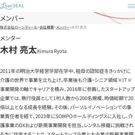
Skip
to
メンバー
content
株式会社ローンディール
会社概要
メンバー
木村 亮太
メンター
木村 亮太
Kimura Ryota
2011年の明治大学経営学部在学中、祖母の認知症をきっかけに
介護の世界で事業を立ち上げ。卒業後も介護・シニア領域×IT×
事業開発の軸でキャリアを積み、2016年に参画したスタートアップ
企業では、執行役員として1桁人数から200名規模、時価総額で20
倍以上となる成長を経験。その後、パーソルイノベーションでの事
業責任者を経て、2023年にSOMPOホールディングスに入社し、介
護事業のDXおよび新規事業開発を担当。レンタル移籍に挑戦され
る方に伴走することで、スタートアップ企業と大企業の新規事業開