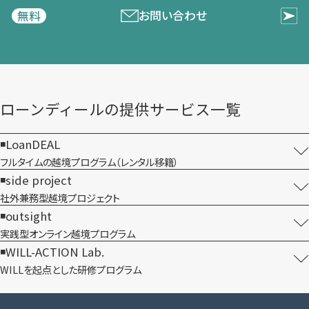
お問い合わせ
無料
ローンディールの​提供サービス一覧
LoanDEAL
フルタイムの越境プログラム​（レンタル移籍）
side project
社外兼務型​越境プロジェクト
outsight
実践型オンライン​越境プログラム
WILL-ACTION Lab.
WILLを​起点とした​研修プログラム