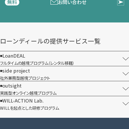
お問い合わせ
無料
ローンディールの​提供サービス一覧
LoanDEAL
フルタイムの越境プログラム​（レンタル移籍）
side project
社外兼務型​越境プロジェクト
outsight
実践型オンライン​越境プログラム
WILL-ACTION Lab.
WILLを​起点とした​研修プログラム