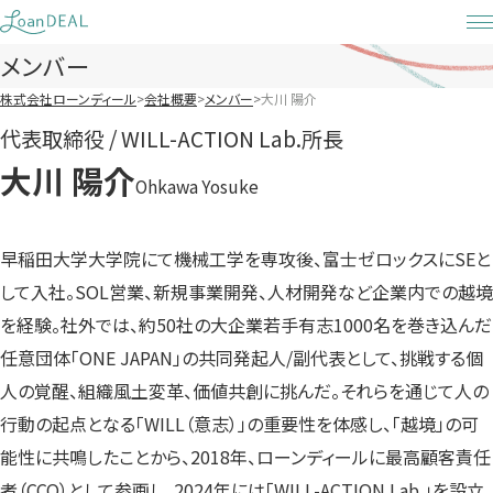
Skip
to
メンバー
content
株式会社ローンディール
会社概要
メンバー
大川 陽介
代表取締役 / WILL-ACTION Lab.所長
大川 陽介
Ohkawa Yosuke
早稲田大学大学院にて機械工学を専攻後、富士ゼロックスにSEと
して入社。SOL営業、新規事業開発、人材開発など企業内での越境
を経験。社外では、約50社の大企業若手有志1000名を巻き込んだ
任意団体「ONE JAPAN」の共同発起人/副代表として、挑戦する個
人の覚醒、組織風土変革、価値共創に挑んだ。それらを通じて人の
行動の起点となる「WILL（意志）」の重要性を体感し、「越境」の可
能性に共鳴したことから、2018年、ローンディールに最高顧客責任
者（CCO）として参画し、2024年には「WILL-ACTION Lab.」を設立。