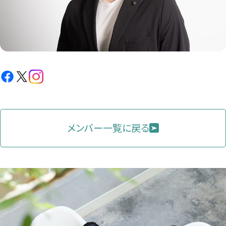
Facebook（新
X（新
Instagram（新
し
し
し
い
い
い
タ
タ
タ
メンバー一覧に戻る
ブ
ブ
ブ
で
で
で
開
開
開
き
き
き
ま
ま
ま
す）
す）
す）