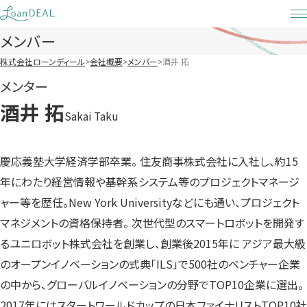
Skip
to
メンバー
content
株式会社ローンディール
会社概要
メンバー
酒井 拓
メンター
酒井 拓
Sakai Taku
慶応義塾大学経済学部卒業。 住友商事株式会社に入社し、約15
年にわたり経営情報や基幹系システム等のプロジェクトマネージ
ャー等を歴任。New York Universityなどにも通い、プロジェクト
マネジメントの資格保持者。 次世代型のスマートロボットを開発す
るユニロボット株式会社を創業し、創業後2015年に アジア最大級
のオープンイノベーションの式典「ILS」で500社のベンチャー企業
の中から、グローバルイノベーションの分野でTOP10企業に選出。
2017年にはスタートワールドカップの日本ファイナリストTOP10社