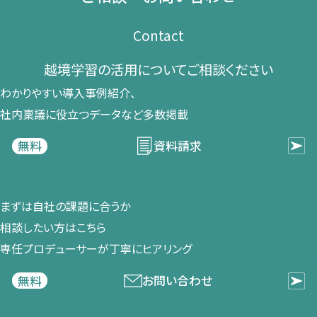
Contact
越境学習の​活用に​ついて​ご相談ください​
わかりやすい導入事例紹介、​
社内稟議に​役立つデータなど​多数掲載
資料請求
無料
まずは​自社の​課題に​合うか​
相談したい方は​こちら
専任プロデューサーが​丁寧に​ヒアリング
お問い合わせ
無料