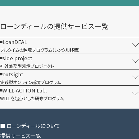
ローンディールの​提供サービス一覧
LoanDEAL
フルタイムの越境プログラム​（レンタル移籍）
side project
社外兼務型​越境プロジェクト
outsight
実践型オンライン​越境プログラム
WILL-ACTION Lab.
WILLを​起点とした​研修プログラム
■ ローンディールに​ついて
提供サービス一覧