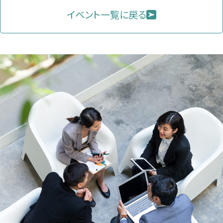
し
し
し
コ
イベント一覧に戻る
い
い
い
ピ
タ
タ
タ
ー
ブ
ブ
ブ
で
で
で
開
開
開
き
き
き
ま
ま
ま
す）
す）
す）