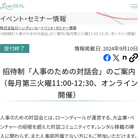
Skip
to
イベント・セミナー情報
content
株式会社ローンディール
イベント・セミナー情報
招待制「人事のための対話会」のご案内（毎月第三火曜11:00-12:30、オンライン開催）
情報掲載日: 2024年9月10日
受付終了
Facebook（新
X（新
note（
U
し
し
し
を
招待制「人事のための対話会」のご案内
コ
い
い
い
ピ
（毎月第三火曜11:00-12:30、オンライン
タ
タ
タ
ー
ブ
ブ
ブ
開催）
で
で
で
開
開
開
き
き
き
人事のための対話会とは、ローンディールが運営する、大企業・ベ
ま
ま
ま
ンチャーの垣根を超えた対話コミュニティです。レンタル移籍の導
す）
す）
す）
入に関わらず、また人事部所属でない方にもご参加いただけます。