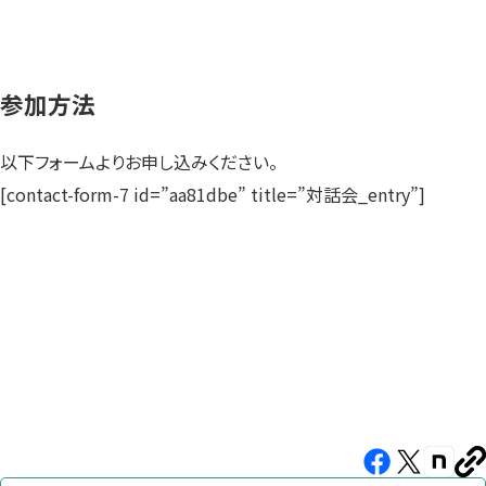
参加方法
以下フォームよりお申し込みください。
[contact-form-7 id=”aa81dbe” title=”対話会_entry”]
Facebook（新
X（新
note（
U
を