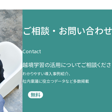
ご相談・お問い合わ
Contact
越境学習の​活用に​ついて​ご相談くださ
わかりやすい導入事例紹介、​
社内稟議に​役立つデータなど​多数掲載
無料