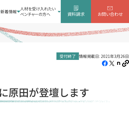
人材を受け入れたい
新着情報
資料請求
お問い合わせ
ベンチャーの方へ
受付終了
情報掲載日: 2021年3月26日
Facebook（新
X（新
note
U
し
し
し
を
コ
い
い
い
ピ
タ
タ
タ
ー
」に原田が登壇します
ブ
ブ
ブ
で
で
で
開
開
開
き
き
き
ま
ま
ま