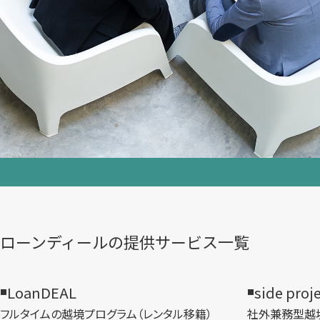
ローンディールの​提供サービス一覧
LoanDEAL
side proj
フルタイムの越境プログラム​（レンタル移籍）
社外兼務型​越