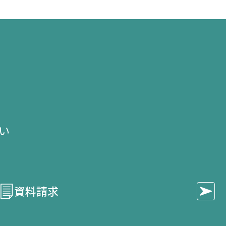
で
で
で
開
開
開
き
き
き
ま
ま
ま
す）
す）
す）
せ
い​
資料請求