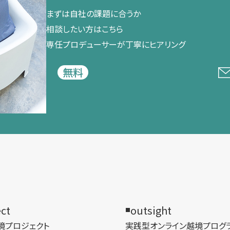
まずは​自社の​課題に​合うか​
相談したい方は​こちら
専任プロデューサーが​丁寧に​ヒアリング
無料
ect
outsight
境プロジェクト
実践型オンライン​越境プログ