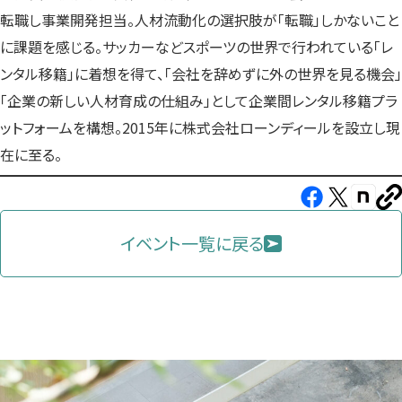
転職し事業開発担当。人材流動化の選択肢が「転職」しかないこと
に課題を感じる。サッカーなどスポーツの世界で行われている「レ
ンタル移籍」に着想を得て、「会社を辞めずに外の世界を見る機会」
「企業の新しい人材育成の仕組み」として企業間レンタル移籍プラ
ットフォームを構想。2015年に株式会社ローンディールを設立し現
在に至る。
Facebook（新
X（新
note（
U
し
し
し
を
コ
イベント一覧に戻る
い
い
い
ピ
タ
タ
タ
ー
ブ
ブ
ブ
で
で
で
開
開
開
き
き
き
ま
ま
ま