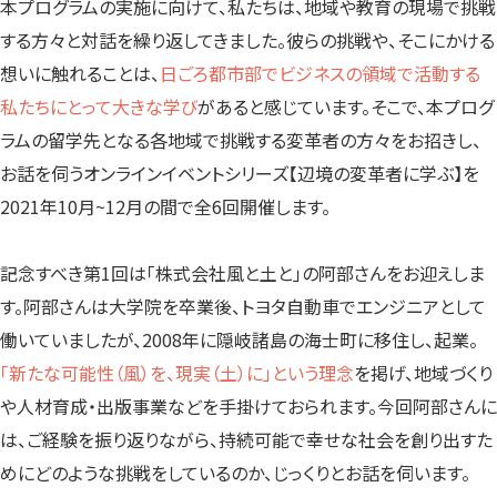
本プログラムの実施に向けて、私たちは、地域や教育の現場で挑戦
する方々と対話を繰り返してきました。彼らの挑戦や、そこにかける
想いに触れることは、
日ごろ都市部でビジネスの領域で活動する
私たちにとって大きな学び
があると感じています。そこで、本プログ
ラムの留学先となる各地域で挑戦する変革者の方々をお招きし、
お話を伺うオンラインイベントシリーズ【辺境の変革者に学ぶ】を
2021年10月~12月の間で全6回開催します。
記念すべき第1回は「株式会社風と土と」の阿部さんをお迎えしま
す。阿部さんは大学院を卒業後、トヨタ自動車でエンジニアとして
働いていましたが、2008年に隠岐諸島の海士町に移住し、起業。
「新たな可能性（風）を、現実（土）に」という理念
を掲げ、地域づくり
や人材育成・出版事業などを手掛けておられます。今回阿部さんに
は、ご経験を振り返りながら、持続可能で幸せな社会を創り出すた
めにどのような挑戦をしているのか、じっくりとお話を伺います。