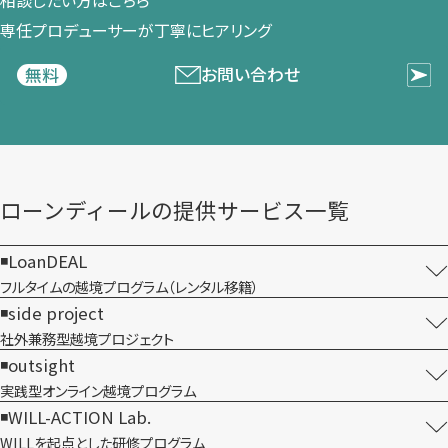
専任プロデューサーが​丁寧に​ヒアリング
お問い合わせ
無料
ローンディールの​提供サービス一覧
LoanDEAL
フルタイムの越境プログラム​（レンタル移籍）
side project
社外兼務型​越境プロジェクト
outsight
実践型オンライン​越境プログラム
WILL-ACTION Lab.
WILLを​起点とした​研修プログラム