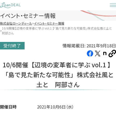
Skip
to
イベント・セミナー情報
content
株式会社ローンディール
イベント・セミナー情報
10/6開催【辺境の変革者に学ぶ vol.1 】「島で見た新たな可能性」株式会社風と土と
阿部さん
情報掲載日: 2021年9月18日
受付終了
Facebook（新
X（新
note（
U
し
し
し
を
10/6開催【辺境の変革者に学ぶ vol.1 】
コ
い
い
い
ピ
「島で見た新たな可能性」株式会社風と
タ
タ
タ
ー
ブ
ブ
ブ
土と 阿部さん
で
で
で
開
開
開
き
き
き
ま
ま
ま
開催日時
2021年10月6日（水）
す）
す）
す）