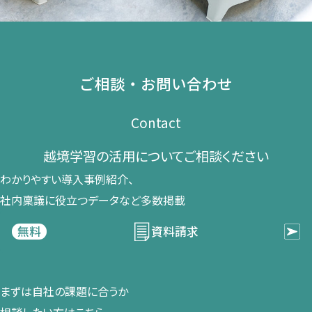
ご相談・お問い合わせ
Contact
越境学習の​活用に​ついて​ご相談ください​
わかりやすい導入事例紹介、​
社内稟議に​役立つデータなど​多数掲載
資料請求
無料
まずは​自社の​課題に​合うか​
相談したい方は​こちら