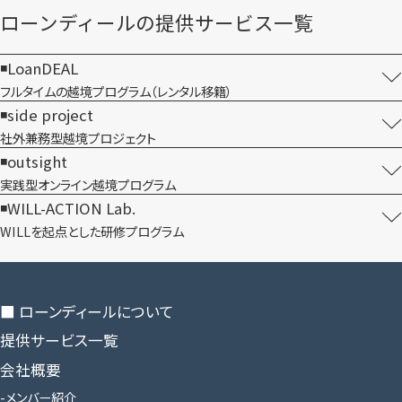
ローンディールの​提供サービス一覧
LoanDEAL
フルタイムの越境プログラム​（レンタル移籍）
side project
社外兼務型​越境プロジェクト
outsight
実践型オンライン​越境プログラム
WILL-ACTION Lab.
WILLを​起点とした​研修プログラム
■ ローンディールに​ついて
提供サービス一覧
会社概要
メンバー紹介