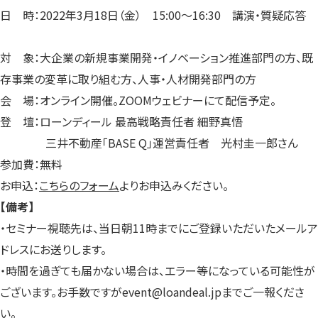
日 時：2022年3月18日（金） 15:00～16:30 講演・質疑応答
対 象：大企業の新規事業開発・イノベーション推進部門の方、既
存事業の変革に取り組む方、人事・人材開発部門の方
会 場：オンライン開催。ZOOMウェビナーにて配信予定。
登 壇：ローンディール 最高戦略責任者 細野真悟
三井不動産「BASE Q」運営責任者 光村圭一郎さん
参加費：無料
お申込：
こちらのフォーム
よりお申込みください。
【備考】
・セミナー視聴先は、当日朝11時までにご登録いただいたメールア
ドレスにお送りします。
・時間を過ぎても届かない場合は、エラー等になっている可能性が
ございます。お手数ですがevent@loandeal.jpまでご一報くださ
い。