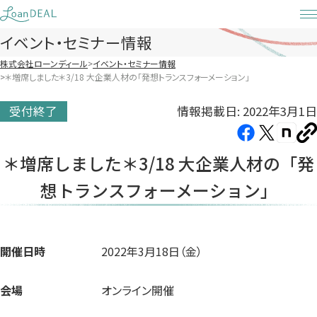
Skip
to
イベント・セミナー情報
content
株式会社ローンディール
イベント・セミナー情報
＊増席しました＊3/18 大企業人材の「発想トランスフォーメーション」
情報掲載日: 2022年3月1日
受付終了
Facebook（新
X（新
note（
U
し
し
し
を
＊増席しました＊3/18 大企業人材の「発
コ
い
い
い
ピ
想トランスフォーメーション」
タ
タ
タ
ー
ブ
ブ
ブ
で
で
で
開
開
開
開催日時
2022年3月18日（金）
き
き
き
ま
ま
ま
会場
オンライン開催
す）
す）
す）