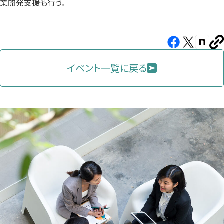
業開発支援も行う。
Facebook（新
X（新
note（
U
し
し
し
を
コ
イベント一覧に戻る
い
い
い
ピ
タ
タ
タ
ー
ブ
ブ
ブ
で
で
で
開
開
開
き
き
き
ま
ま
ま
す）
す）
す）