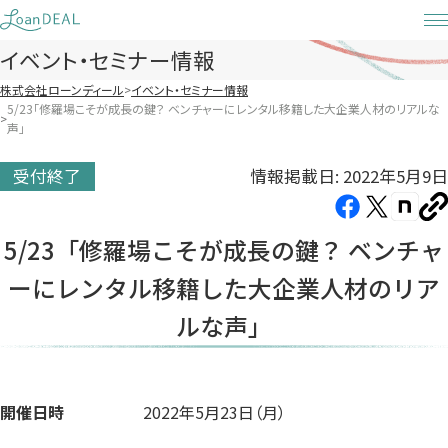
Skip
to
イベント・セミナー情報
content
株式会社ローンディール
イベント・セミナー情報
5/23「修羅場こそが成長の鍵？ ベンチャーにレンタル移籍した大企業人材のリアルな
声」
情報掲載日: 2022年5月9日
受付終了
Facebook（新
X（新
note（
U
し
し
し
を
5/23「修羅場こそが成長の鍵？ ベンチャ
コ
い
い
い
ピ
ーにレンタル移籍した大企業人材のリア
タ
タ
タ
ー
ブ
ブ
ブ
ルな声」
で
で
で
開
開
開
き
き
き
ま
ま
ま
開催日時
2022年5月23日（月）
す）
す）
す）