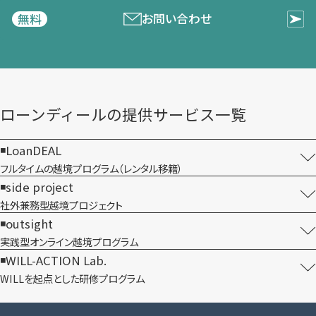
お問い合わせ
無料
ローンディールの​提供サービス一覧
LoanDEAL
フルタイムの越境プログラム​（レンタル移籍）
side project
社外兼務型​越境プロジェクト
outsight
実践型オンライン​越境プログラム
WILL-ACTION Lab.
WILLを​起点とした​研修プログラム