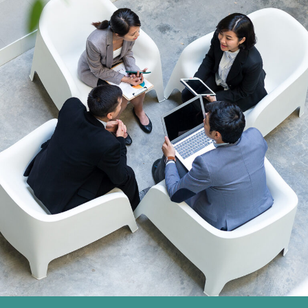
す）
す）
す）