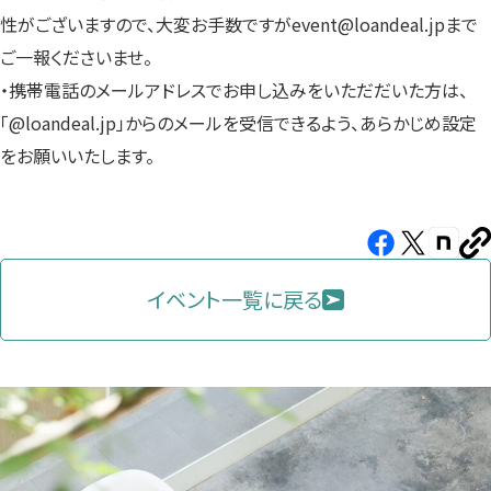
性がございますので、大変お手数ですがevent@loandeal.jpまで
ご一報くださいませ。
・携帯電話のメールアドレスでお申し込みをいただだいた方は、
「@loandeal.jp」からのメールを受信できるよう、あらかじめ設定
をお願いいたします。
Facebook（新
X（新
note（
U
し
し
し
を
コ
イベント一覧に戻る
い
い
い
ピ
タ
タ
タ
ー
ブ
ブ
ブ
で
で
で
開
開
開
き
き
き
ま
ま
ま