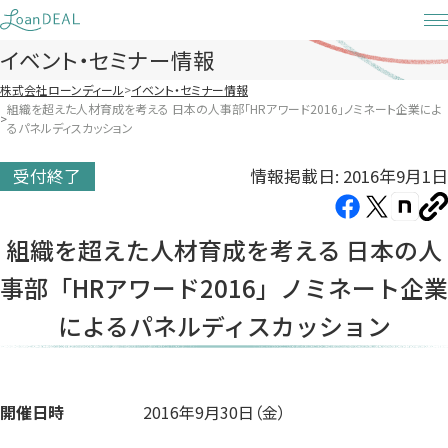
Skip
to
イベント・セミナー情報
content
株式会社ローンディール
イベント・セミナー情報
組織を超えた人材育成を考える 日本の人事部「HRアワード2016」ノミネート企業によ
るパネルディスカッション
情報掲載日: 2016年9月1日
受付終了
Facebook（新
X（新
note（
U
し
し
し
を
組織を超えた人材育成を考える 日本の人
コ
い
い
い
ピ
事部「HRアワード2016」ノミネート企業
タ
タ
タ
ー
ブ
ブ
ブ
によるパネルディスカッション
で
で
で
開
開
開
き
き
き
ま
ま
ま
開催日時
2016年9月30日（金）
す）
す）
す）