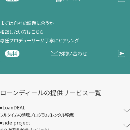
まずは​自社の​課題に​合うか​
相談したい方は​こちら
専任プロデューサーが​丁寧に​ヒアリング
お問い合わせ
無料
ローンディールの​提供サービス一覧
LoanDEAL
フルタイムの越境プログラム​（レンタル移籍）
side project
社外兼務型​越境プロジェクト