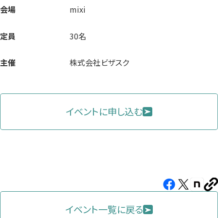
会場
mixi
定員
30名
主催
株式会社ビザスク
イベントに申し込む
Facebook（新
X（新
note（
U
し
し
し
を
コ
イベント一覧に戻る
い
い
い
ピ