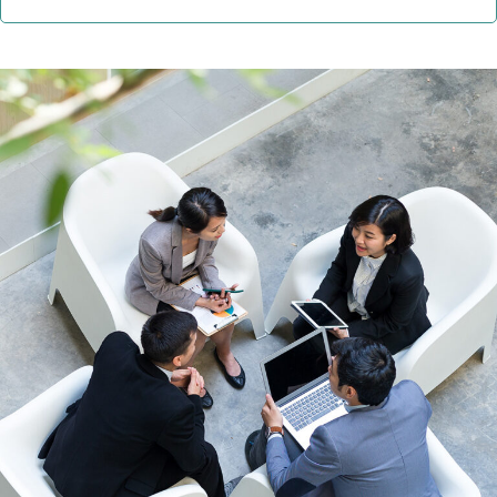
タ
タ
タ
ー
ブ
ブ
ブ
で
で
で
開
開
開
き
き
き
ま
ま
ま
す）
す）
す）