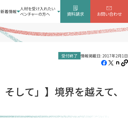
人材を受け入れたい
新着情報
資料請求
お問い合わせ
ベンチャーの方へ
受付終了
情報掲載日: 2017年2月1日
Facebook（新
X（新
note
U
し
し
し
を
コ
い
い
い
ピ
タ
タ
タ
ー
る、そして」】境界を越えて、
ブ
ブ
ブ
で
で
で
開
開
開
き
き
き
ま
ま
ま