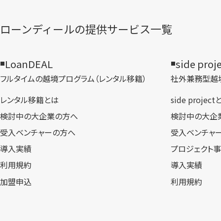
ローンディールの​提供サービス一覧
LoanDEAL
side proj
フルタイムの越境プログラム​（レンタル移籍）
社外兼務型​越
レンタル移籍とは
side projec
検討中の大企業の方へ
検討中の大企
受入ベンチャーの方へ
受入ベンチャ
導入実績
プロジェクト
利用規約
導入実績
加盟申込
利用規約