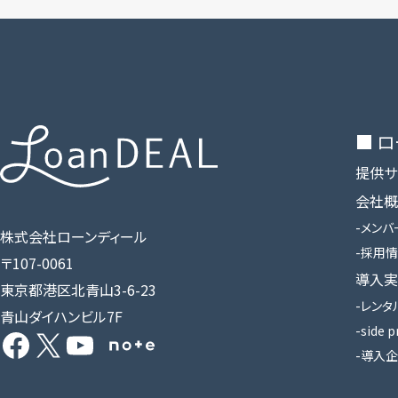
■ 
提供サ
会社概
メンバ
株式会社ローンディール
採用情
〒107-0061
導入実
東京都港区北青山3-6-23
レンタ
青山ダイハンビル7F
Facebook
X
YouTube
Share Icon
side p
導入企