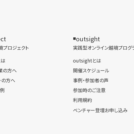
ect
outsight
境プロジェクト
実践型オンライン​越境プログ
tとは
outsightとは
業の方へ
開催スケジュール
ーの方へ
事例・参加者の声
事例
参加時のご注意
利用規約
ベンチャー登壇お申し込み