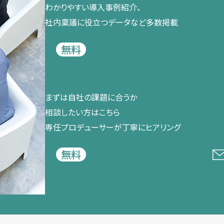
わかりやすい導入事例紹介、​
社内稟議に​役立つデータなど​多数掲載
無料
まずは​自社の​課題に​合うか​
相談したい方は​こちら
専任プロデューサーが​丁寧に​ヒアリング
無料