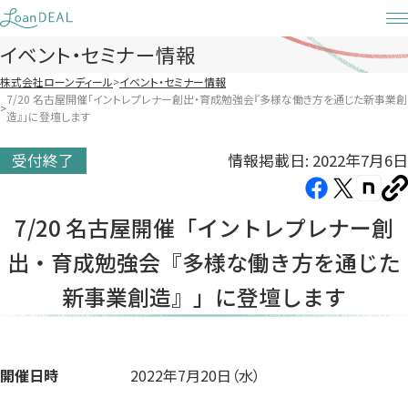
Skip
to
イベント・セミナー情報
content
株式会社ローンディール
イベント・セミナー情報
7/20 名古屋開催「イントレプレナー創出・育成勉強会『多様な働き方を通じた新事業創
造』」に登壇します
情報掲載日: 2022年7月6日
受付終了
Facebook（新
X（新
note（
U
し
し
し
を
7/20 名古屋開催「イントレプレナー創
コ
い
い
い
ピ
出・育成勉強会『多様な働き方を通じた
タ
タ
タ
ー
ブ
ブ
ブ
新事業創造』」に登壇します
で
で
で
開
開
開
き
き
き
ま
ま
ま
開催日時
2022年7月20日（水）
す）
す）
す）