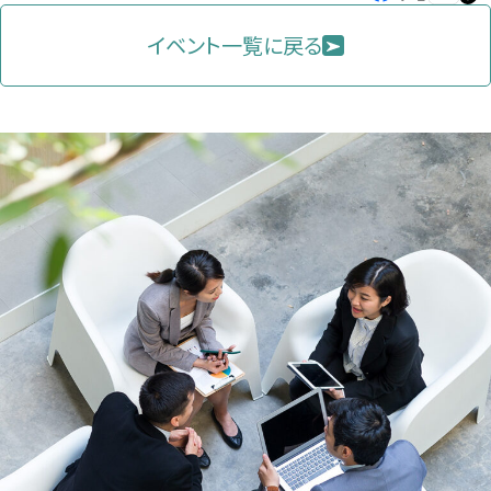
し
し
し
を
コ
イベント一覧に戻る
い
い
い
ピ
タ
タ
タ
ー
ブ
ブ
ブ
で
で
で
開
開
開
き
き
き
ま
ま
ま
す）
す）
す）