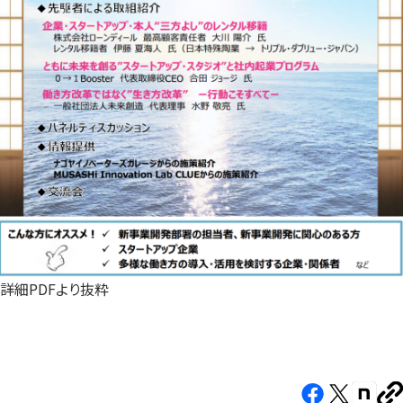
詳細PDFより抜粋
Facebook（新
X（新
note（
U