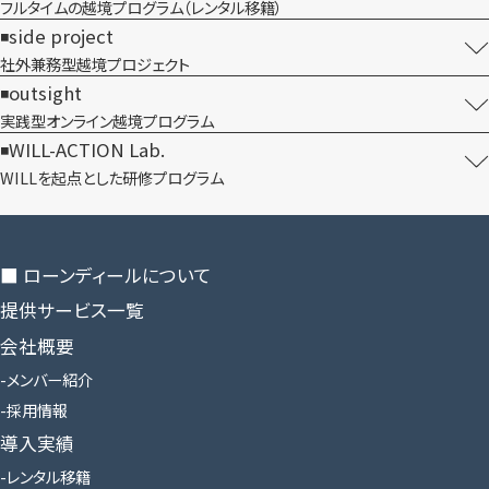
フルタイムの越境プログラム​（レンタル移籍）
side project
社外兼務型​越境プロジェクト
outsight
実践型オンライン​越境プログラム
WILL-ACTION Lab.
WILLを​起点とした​研修プログラム
■ ローンディールに​ついて
提供サービス一覧
会社概要
メンバー紹介
採用情報
導入実績
レンタル移籍