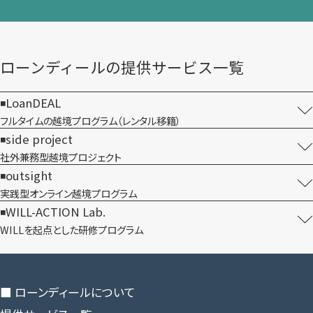
ローンディールの​提供サービス一覧
LoanDEAL
フルタイムの越境プログラム​（レンタル移籍）
side project
社外兼務型​越境プロジェクト
outsight
実践型オンライン​越境プログラム
WILL-ACTION Lab.
WILLを​起点とした​研修プログラム
■ ローンディールに​ついて