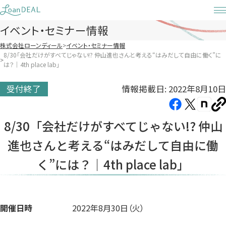
Skip
to
イベント・セミナー情報
content
株式会社ローンディール
イベント・セミナー情報
8/30「会社だけがすべてじゃない!? 仲山進也さんと考える“はみだして自由に働く”に
は？｜4th place lab」
情報掲載日: 2022年8月10日
受付終了
Facebook（新
X（新
note（
U
し
し
し
を
8/30「会社だけがすべてじゃない!? 仲山
コ
い
い
い
ピ
進也さんと考える“はみだして自由に働
タ
タ
タ
ー
ブ
ブ
ブ
く”には？｜4th place lab」
で
で
で
開
開
開
き
き
き
ま
ま
ま
開催日時
2022年8月30日（火）
す）
す）
す）