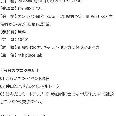
【日 程】
2022年8月30日（火）20:00 〜 21:30
【登壇者】
仲山進也さん
【会 場】
オンライン開催。Zoomにて配信予定。 ※ Peatixの「主
催者からのお知らせ」に記載。
【参加費】
無料
【定 員】
100名
【対 象】
組織で働く方、キャリア・働き方に興味がある方
【主 催】
4th place lab
【 当日のプログラム 】
01 ごあいさつ・イベント趣旨
02 仲山進也さんスペシャルトーク
03 はみだしミートアップ（※ 参加者同士でキャリアについて雑談
していただく交流タイム）