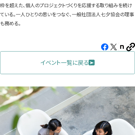
枠を超えた、個人のプロジェクトづくりを応援する取り組みを続け
ている。一人ひとりの思いをつなぐ、一般社団法人七夕協会の理事
も務める。
Facebook（新
X（新
note（
U
し
し
し
を
コ
イベント一覧に戻る
い
い
い
ピ
タ
タ
タ
ー
ブ
ブ
ブ
で
で
で
開
開
開
き
き
き
ま
ま
ま
す）
す）
す）