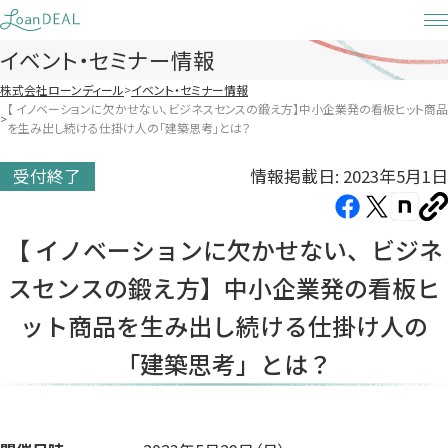
Skip
to
イベント・セミナー情報
content
株式会社ローンディール
イベント・セミナー情報
【 イノベーションに欠かせない、ビジネスセンスの鍛え方】中小企業発の看板ヒット商品
を生み出し続ける仕掛け人の「建築思考」とは？
情報掲載日: 2023年5月1日
受付終了
Facebook（新
X（新
note（
U
し
し
し
を
【 イノベーションに欠かせない、ビジネ
コ
い
い
い
ピ
スセンスの鍛え方】中小企業発の看板ヒ
タ
タ
タ
ー
ブ
ブ
ブ
ット商品を生み出し続ける仕掛け人の
で
で
で
「建築思考」とは？
開
開
開
き
き
き
ま
ま
ま
す）
す）
す）