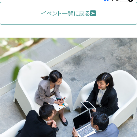
し
し
し
を
コ
イベント一覧に戻る
い
い
い
ピ
タ
タ
タ
ー
ブ
ブ
ブ
で
で
で
開
開
開
き
き
き
ま
ま
ま
す）
す）
す）