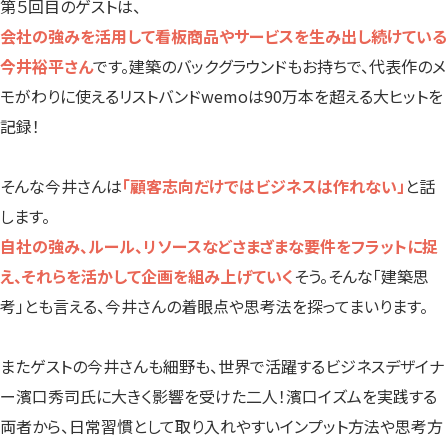
第５回目のゲストは、
会社の強みを活用して看板商品やサービスを生み出し続けている
今井裕平さん
です。建築のバックグラウンドもお持ちで、代表作のメ
モがわりに使えるリストバンドwemoは90万本を超える大ヒットを
記録！
そんな今井さんは
「顧客志向だけではビジネスは作れない」
と話
します。
自社の強み、ルール、リソースなどさまざまな要件をフラットに捉
え、それらを活かして企画を組み上げていく
そう。そんな「建築思
考」とも言える、今井さんの着眼点や思考法を探ってまいります。
またゲストの今井さんも細野も、世界で活躍するビジネスデザイナ
ー濱口秀司氏に大きく影響を受けた二人！濱口イズムを実践する
両者から、日常習慣として取り入れやすいインプット方法や思考方