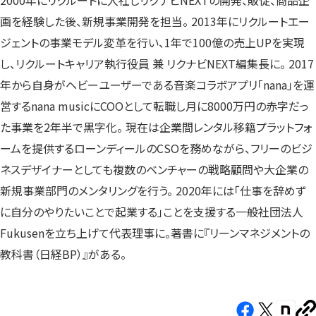
2000年にリクルートに入社しリクナビNEXTの開発、販促、商品企
画を経験した後、新規事業開発を担当。 2013年にリクルートエー
ジェントの事業モデル変革を行い、1年で100億の売上UPを実現
し、リクルートキャリア執行役員 兼 リクナビNEXT編集長に。 2017
年から自身がヘビーユーザーである音楽コラボアプリ「nana」を運
営するnana musicにCOOとして転職し月に8000万円の赤字だっ
た事業を2年半で黒字化。 現在は企業間レンタル移籍プラットフォ
ームを提供するローンディールのCSOを務めながら、フリーのビジ
ネスデザイナーとしても複数のベンチャーの戦略顧問や大企業の
新規事業部門のメンタリングを行う。 2020年には「仕事を辞めず
に自分のやりたいことで起業する」ことを支援する一般社団法人
Fukusenを立ち上げて代表理事に。著書に『リーンマネジメントの
教科書（日経BP）』がある。
Facebook（新
X（新
note（
U