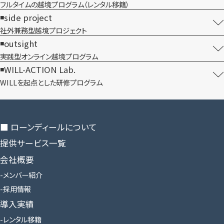
フルタイムの越境プログラム​（レンタル移籍）
side project
社外兼務型​越境プロジェクト
outsight
実践型オンライン​越境プログラム
WILL-ACTION Lab.
WILLを​起点とした​研修プログラム
■ ローンディールに​ついて
提供サービス一覧
会社概要
メンバー紹介
採用情報
導入実績
レンタル移籍