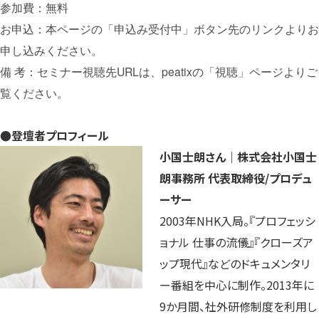
参加費：無料
お申込：本ページの「申込み受付中」ボタン先のリンクよりお
申し込みください。
備 考：セミナー視聴先URLは、peatixの「視聴」ページよりご
覧ください。
●登壇者プロフィール
小国士朗さん｜株式会社小国士
朗事務所 代表取締役/プロデュ
ーサー
2003年NHK入局。『プロフェッシ
ョナル 仕事の流儀』『クローズア
ップ現代』などのドキュメンタリ
ー番組を中心に制作。2013年に
9か月間、社外研修制度を利用し