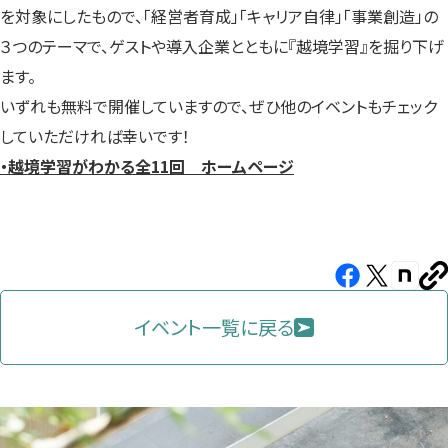
を対象にしたもので、「経営者育成」「キャリア自律」「事業創造」の
３つのテーマで、ゲストや導入企業とともに『越境学習』を掘り下げ
ます。
いずれも無料で開催していますので、ぜひ他のイベントもチェック
していただければ幸いです！
・越境学習がわかる全11回 ホームページ
Facebook（新
X（新
note（
U
し
し
し
を
コ
イベント一覧に戻る
い
い
い
ピ
タ
タ
タ
ー
ブ
ブ
ブ
で
で
で
開
開
開