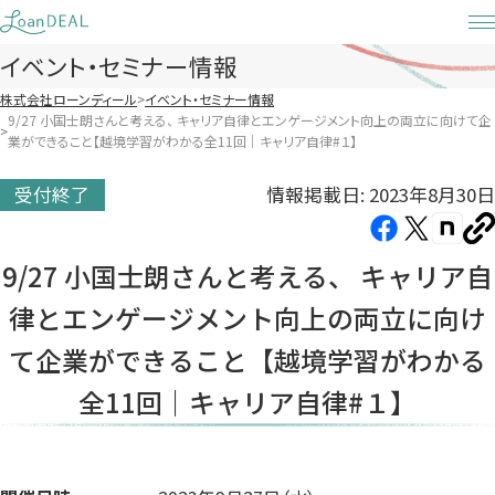
Skip
to
イベント・セミナー情報
content
株式会社ローンディール
イベント・セミナー情報
9/27 小国士朗さんと考える、 キャリア自律とエンゲージメント向上の両立に向けて企
業ができること【越境学習がわかる全11回｜キャリア自律#１】
情報掲載日: 2023年8月30日
受付終了
Facebook（新
X（新
note（
U
し
し
し
を
9/27 小国士朗さんと考える、 キャリア自
コ
い
い
い
ピ
律とエンゲージメント向上の両立に向け
タ
タ
タ
ー
ブ
ブ
ブ
て企業ができること【越境学習がわかる
で
で
で
全11回｜キャリア自律#１】
開
開
開
き
き
き
ま
ま
ま
す）
す）
す）