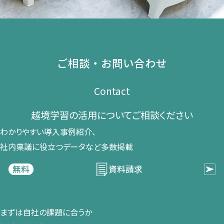
ご相談・お問い合わせ
Contact
越境学習の​活用に​ついて​ご相談ください​
わかりやすい導入事例紹介、​
社内稟議に​役立つデータなど​多数掲載
資料請求
無料
まずは​自社の​課題に​合うか​