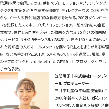
電通PR局で勤務。その後、番組のプロモーションやブランディング、
デジタル施策を企画立案する部署で、ディレクターなのに番組を作
らない“一人広告代理店”的な働き方を始める。200万ダウンロー
ドを記録したスマホアプリ「プロフェッショナル 私の流儀」の企画
立案や、世界１億再生を突破した動画を含むＳＮＳ向けの動画配
信サービス「NHK1.5チャンネル」の編集長、世界150カ国に配信さ
れた認知症の人がホールスタッフを務める「注文をまちがえる料理
店」なども手がける。2018年6月をもってNHKを退局し、現職。携
わるプロジェクトは「deleteC」「丸の内15丁目プロジェクト」をは
じめ他多数。
笠間陽子｜株式会社ローンディ
ール プロデューサー
三井不動産G(不動産流通業)に
2008年新卒で入社し、都心コン
サル営業、人事企画を経験。合併