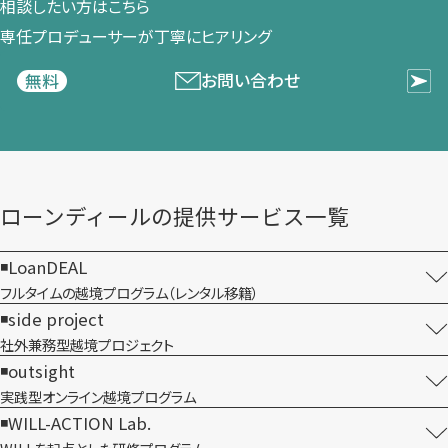
相談したい方は​こちら
専任プロデューサーが​丁寧に​ヒアリング
お問い合わせ
無料
ローンディールの​提供サービス一覧
LoanDEAL
フルタイムの越境プログラム​（レンタル移籍）
side project
社外兼務型​越境プロジェクト
outsight
実践型オンライン​越境プログラム
WILL-ACTION Lab.