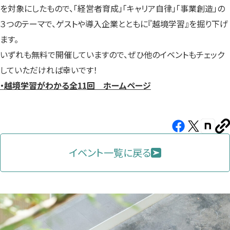
を対象にしたもので、「経営者育成」「キャリア自律」「事業創造」の
３つのテーマで、ゲストや導入企業とともに『越境学習』を掘り下げ
ます。
いずれも無料で開催していますので、ぜひ他のイベントもチェック
していただければ幸いです！
・越境学習がわかる全11回 ホームページ
Facebook（新
X（新
note（
U
し
し
し
を
コ
イベント一覧に戻る
い
い
い
ピ
タ
タ
タ
ー
ブ
ブ
ブ
で
で
で
開
開
開
き
き
き