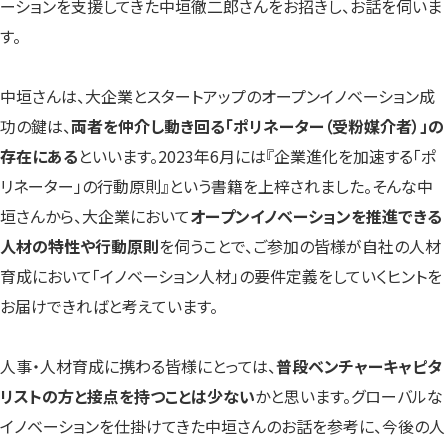
ーションを支援してきた中垣徹二郎さんをお招きし、お話を伺いま
す。
中垣さんは、大企業とスタートアップのオープンイノベーション成
功の鍵は、
両者を仲介し動き回る「ポリネーター（受粉媒介者）」の
存在にある
といいます。2023年6月には『企業進化を加速する「ポ
リネーター」の行動原則』という書籍を上梓されました。そんな中
垣さんから、大企業において
オープンイノベーションを推進できる
人材の特性や行動原則
を伺うことで、ご参加の皆様が自社の人材
育成において「イノベーション人材」の要件定義をしていくヒントを
お届けできればと考えています。
人事・人材育成に携わる皆様にとっては、
普段ベンチャーキャピタ
リストの方と接点を持つことは少ない
かと思います。グローバルな
イノベーションを仕掛けてきた中垣さんのお話を参考に、今後の人