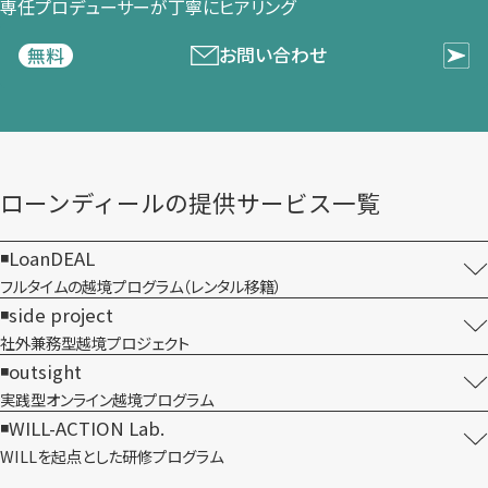
専任プロデューサーが​丁寧に​ヒアリング
お問い合わせ
無料
ローンディールの​提供サービス一覧
LoanDEAL
フルタイムの越境プログラム​（レンタル移籍）
side project
社外兼務型​越境プロジェクト
outsight
実践型オンライン​越境プログラム
WILL-ACTION Lab.
WILLを​起点とした​研修プログラム