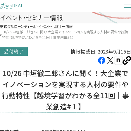
Skip
to
イベント・セミナー情報
content
株式会社ローンディール
イベント・セミナー情報
10/26 中垣徹二郎さんに聞く！大企業でイノベーションを実現する人材の要件や行動
特性【越境学習がわかる全11回｜事業創造#１】
情報掲載日: 2023年9月15日
受付終了
Facebook（新
X（新
note（
U
し
し
し
を
10/26 中垣徹二郎さんに聞く！大企業で
コ
い
い
い
ピ
イノベーションを実現する人材の要件や
タ
タ
タ
ー
ブ
ブ
ブ
行動特性【越境学習がわかる全11回｜事
で
で
で
業創造#１】
開
開
開
き
き
き
ま
ま
ま
す）
す）
す）