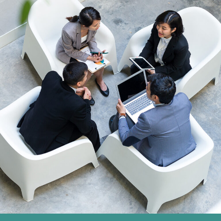
す）
す）
す）