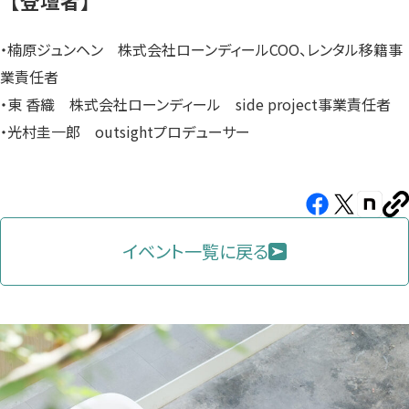
【登壇者】
・楠原ジュンヘン 株式会社ローンディールCOO、レンタル移籍事
業責任者
・東 香織 株式会社ローンディール side project事業責任者
・光村圭一郎 outsightプロデューサー
Facebook（新
X（新
note（
U
し
し
し
を
コ
イベント一覧に戻る
い
い
い
ピ
タ
タ
タ
ー
ブ
ブ
ブ
で
で
で
開
開
開
き
き
き
ま
ま
ま