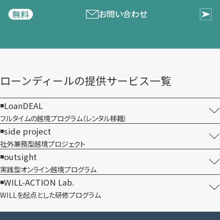
お問い合わせ
無料
ローンディールの​提供サービス一覧
LoanDEAL
フルタイムの越境プログラム​（レンタル移籍）
side project
社外兼務型​越境プロジェクト
outsight
実践型オンライン​越境プログラム
WILL-ACTION Lab.
WILLを​起点とした​研修プログラム