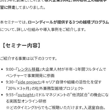
習に伴走
してまいりました。
本セミナーでは、
ローンディールが提供する３つの越境プログラム
について、詳しい仕組みや導入事例をご紹介します。
【セミナー内容】
ご紹介する事業は以下の３つです。
9:00~『
レンタル移籍
』大企業人材が半年~1年間フルタイムで
ベンチャーで事業開発に参画
9:30~『
side project
』キャリア自律や組織の活性化を促す
「20％×3ヶ月」の社外兼務型越境プロジェクト
9:55~『
outsight
』ミドルマネジメントの”他流試合”の機会にな
る実践型オンライン研修
※どのタイミングからでもご視聴いただけます。入退室自由。