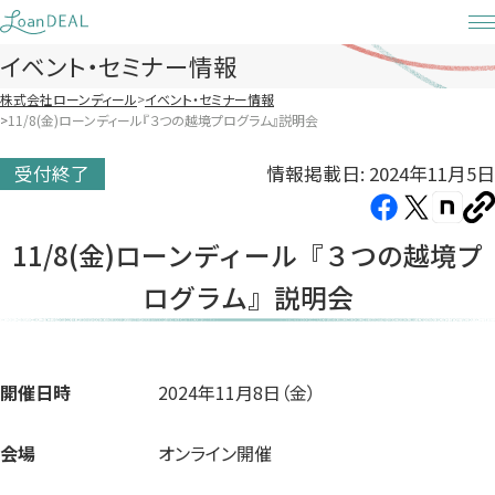
Skip
to
イベント・セミナー情報
content
株式会社ローンディール
イベント・セミナー情報
11/8(金)ローンディール『３つの越境プログラム』説明会
情報掲載日: 2024年11月5日
受付終了
Facebook（新
X（新
note（
U
し
し
し
を
11/8(金)ローンディール『３つの越境プ
コ
い
い
い
ピ
ログラム』説明会
タ
タ
タ
ー
ブ
ブ
ブ
で
で
で
開
開
開
開催日時
2024年11月8日（金）
き
き
き
ま
ま
ま
会場
オンライン開催
す）
す）
す）