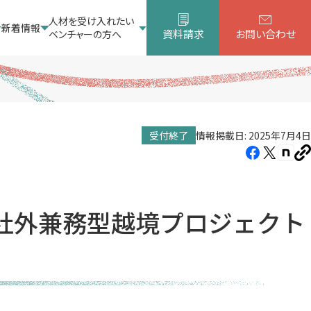
人材を受け入れたい
新着情報
資料請求
お問い合わせ
ベンチャーの方へ
受付終了
情報掲載日: 2025年7月4日
Facebook（新
X（新
note
U
し
し
し
を
コ
い
い
い
ピ
タ
タ
タ
ー
の社外兼務型越境プロジェクト
ブ
ブ
ブ
で
で
で
開
開
開
き
き
き
ま
ま
ま