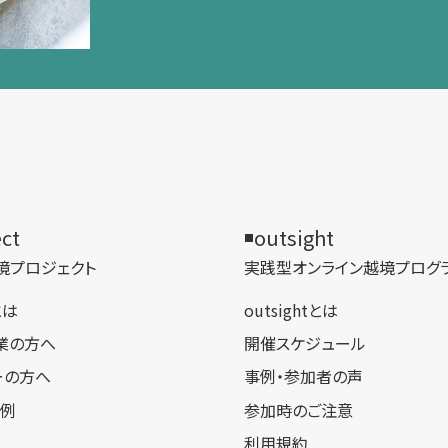
ect
outsight
境プロジェクト
実践型オンライン​越境プログ
tとは
outsightとは
業の方へ
開催スケジュール
ーの方へ
事例・参加者の声
事例
参加時のご注意
利用規約