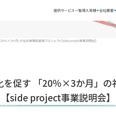
提供サービス一覧
導入実績
会社概要
0％×3か月」の社外兼務型越境プロジェクト【side project事業説明会】
を促す 「20％×3か月」
【side project事業説明会】