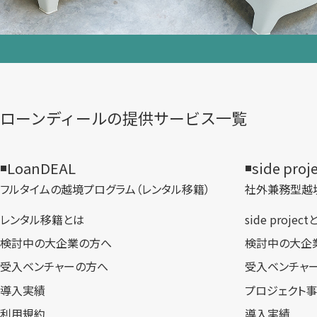
ローンディールの​提供サービス一覧
LoanDEAL
side proj
フルタイムの越境プログラム​（レンタル移籍）
社外兼務型​越
レンタル移籍とは
side projec
検討中の大企業の方へ
検討中の大企
受入ベンチャーの方へ
受入ベンチャ
導入実績
プロジェクト
利用規約
導入実績