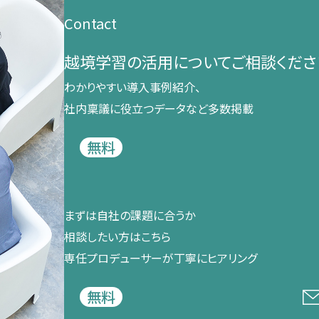
Contact
越境学習の​活用に​ついて​ご相談くださ
わかりやすい導入事例紹介、​
社内稟議に​役立つデータなど​多数掲載
無料
まずは​自社の​課題に​合うか​
相談したい方は​こちら
専任プロデューサーが​丁寧に​ヒアリング
無料