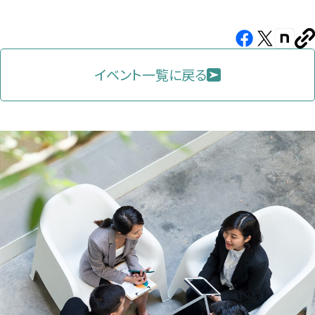
Facebook（新
X（新
note（
U
し
し
し
を
コ
イベント一覧に戻る
い
い
い
ピ
タ
タ
タ
ー
ブ
ブ
ブ
で
で
で
開
開
開
き
き
き
ま
ま
ま
す）
す）
す）