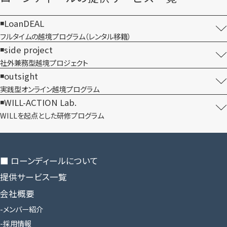
LoanDEAL
フルタイムの越境プログラム​（レンタル移籍）
side project
社外兼務型​越境プロジェクト
outsight
実践型オンライン​越境プログラム
WILL-ACTION Lab.
WILLを​起点とした​研修プログラム
■ ローンディールに​ついて
提供サービス一覧
会社概要
メンバー紹介
採用情報