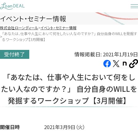
Skip
to
イベント・セミナー情報
content
株式会社ローンディール
イベント・セミナー情報
「あなたは、仕事や人生において何をしたい人なのですか？」 自分自身のWILLを発掘す
るワークショップ【3月開催】
情報掲載日: 2021年1月19日
受付終了
Facebook（新
X（新
note（
U
し
し
し
を
「あなたは、仕事や人生において何をし
コ
い
い
い
ピ
たい人なのですか？」 自分自身のWILLを
タ
タ
タ
ー
ブ
ブ
ブ
発掘するワークショップ【3月開催】
で
で
で
開
開
開
き
き
き
ま
ま
ま
開催日時
2021年3月9日（火）
す）
す）
す）