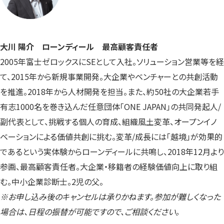
大川 陽介 ローンディール 最高顧客責任者
2005年富士ゼロックスにSEとして入社。ソリューション営業等を経
て、2015年から新規事業開発。大企業やベンチャーとの共創活動
を推進。2018年から人材開発を担当。また、約50社の大企業若手
有志1000名を巻き込んだ任意団体「ONE JAPAN」の共同発起人/
副代表として、挑戦する個人の育成、組織風土変革、オープンイノ
ベーションによる価値共創に挑む。変革/成長には「越境」が効果的
であるという実体験からローンディールに共鳴し、2018年12月より
参画、最高顧客責任者。大企業・移籍者の経験価値向上に取り組
む。中小企業診断士。2児の父。
※お申し込み後のキャンセルは承りかねます。参加が難しくなった
場合は、日程の振替が可能ですので、ご相談ください。