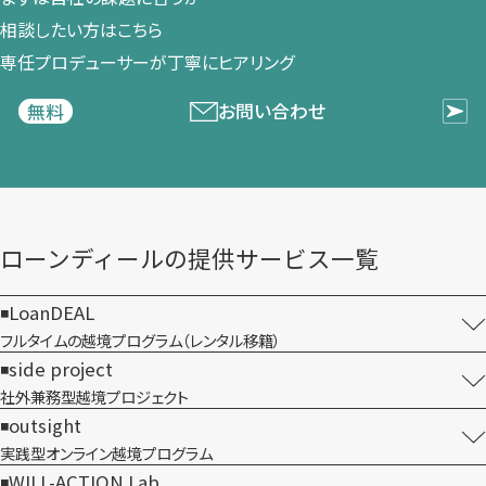
相談したい方は​こちら
専任プロデューサーが​丁寧に​ヒアリング
お問い合わせ
無料
ローンディールの​提供サービス一覧
LoanDEAL
フルタイムの越境プログラム​（レンタル移籍）
side project
社外兼務型​越境プロジェクト
outsight
実践型オンライン​越境プログラム
WILL-ACTION Lab.