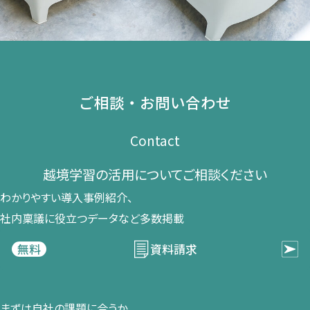
ご相談・お問い合わせ
Contact
越境学習の​活用に​ついて​ご相談ください​
わかりやすい導入事例紹介、​
社内稟議に​役立つデータなど​多数掲載
資料請求
無料
まずは​自社の​課題に​合うか​