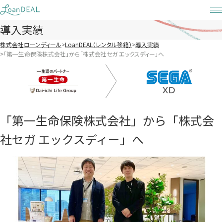
Skip
to
導入実績
content
株式会社ローンディール
LoanDEAL（レンタル移籍）
導入実績
「第一生命保険株式会社」から「株式会社セガ エックスディー」へ
「第一生命保険株式会社」から「株式会
社セガ エックスディー」へ