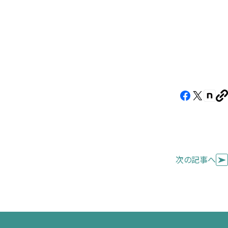
Facebook（新
X（新
note
U
し
し
し
を
コ
い
い
い
ピ
タ
タ
タ
ー
ブ
ブ
ブ
次の記事へ
で
で
で
開
開
開
き
き
き
ま
ま
ま
す）
す）
す）