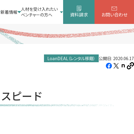
人材を受け入れたい
新着情報
資料請求
お問い合わせ
ベンチャーの方へ
LoanDEAL（レンタル移籍）
公開日: 2020.06.17
Facebook（新
X（新
note
U
し
し
し
を
コ
い
い
い
ピ
タ
タ
タ
ー
りスピード
ブ
ブ
ブ
で
で
で
開
開
開
き
き
き
ま
ま
ま