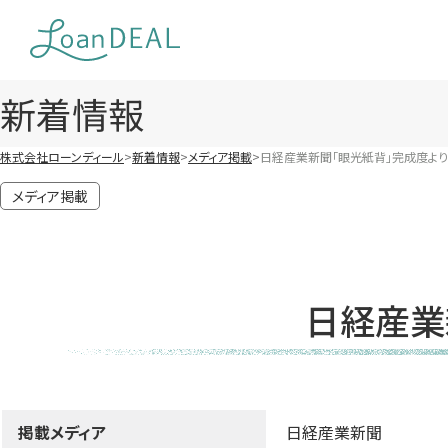
Skip
to
content
新着情報
株式会社ローンディール
新着情報
メディア掲載
日経産業新聞「眼光紙背」完成度より
メディア掲載
日経産業
掲載メディア
日経産業新聞