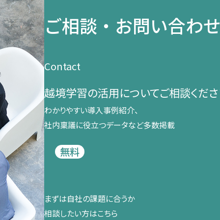
ご相談・お問い合わ
Contact
越境学習の​活用に​ついて​ご相談くださ
わかりやすい導入事例紹介、​
社内稟議に​役立つデータなど​多数掲載
無料
まずは​自社の​課題に​合うか​
相談したい方は​こちら