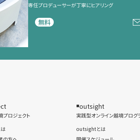
専任プロデューサーが​丁寧に​ヒアリング
無料
ect
outsight
境プロジェクト
実践型オンライン​越境プログ
tとは
outsightとは
業の方へ
開催スケジュール