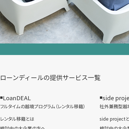
ローンディールの​提供サービス一覧
LoanDEAL
side proj
フルタイムの越境プログラム​（レンタル移籍）
社外兼務型​越
レンタル移籍とは
side projec
検討中の大企業の方へ
検討中の大企